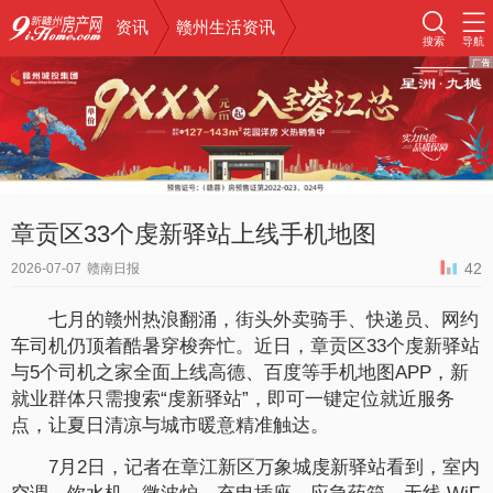
资讯
赣州生活资讯
搜索
导航
章贡区33个虔新驿站上线手机地图
42
2026-07-07
赣南日报
七月的赣州热浪翻涌，街头外卖骑手、快递员、网约
车司机仍顶着酷暑穿梭奔忙。近日，章贡区33个虔新驿站
与5个司机之家全面上线高德、百度等手机地图APP，新
就业群体只需搜索“虔新驿站”，即可一键定位就近服务
点，让夏日清凉与城市暖意精准触达。
7月2日，记者在章江新区万象城虔新驿站看到，室内