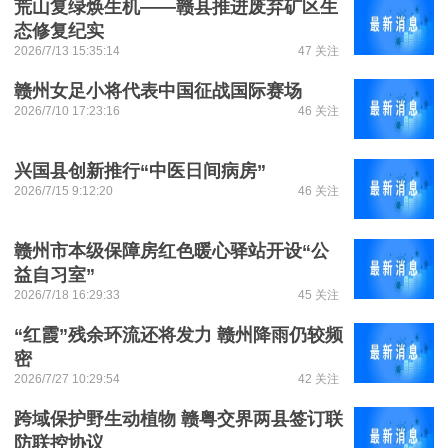
荒山复绿焕生机——赣县推进废弃矿区生
态修复纪实
2026/7/13 15:35:14
47 关注
赣州女足小将代表中国征战国际赛场
2026/7/10 17:23:16
46 关注
兴国县创新推行“中医日间病房”
2026/7/15 9:12:20
46 关注
赣州市本级保障房红色暖心驿站开设“公
益自习室”
2026/7/18 16:29:33
45 关注
“红霞”残余环流还将发力 赣州降雨仍较频
密
2026/7/27 10:29:54
42 关注
跨域保护野生动植物 赣粤交界两县签订联
防联控协议