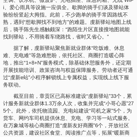
空调、饮水机、微波炉、充电插座、应急药箱、无线 WiF
i、爱心雨具等设施一应俱全。歇脚的骑手们谈及驿站体
验纷纷竖起大拇指。此前，不少跑单的骑手常因路线不
熟，遇到“想歇脚找不到地方”的难题。虔新驿站地图上线
后，骑手陈先生感触颇深：“跑陌生片区直接搜地图就能
找到驿站，不用骑着车绕路找，省时又省心。”
据了解，虔新驿站聚焦新就业群体“吃饭难、休息
难、充电难”等急难愁盼，依托社区、商圈打造暖心阵
地，推出“1+8+N”服务模式，除基础休憩服务外，还定期
开展技能培训、政策咨询与权益保障服务。劳动者还可通
过“虔新e站”小程序解锁线上专属权益，实现线上线下服
务联动。
截至目前，章贡区已高标准建设“虔新驿站”33个，累
计服务新就业群体1.3万余人次，收集并完成“小哥心愿”27
5个。此外，依托物流园、充电站建设“司机之家”5个，为
货车、网约车司机提供休息、充电、学习等一站式服务。
在万象城等核心商圈打造“虔新友好商圈”6个，开放社区
公共资源，建设社区食堂、阅读推广点等，拓展“暖新商