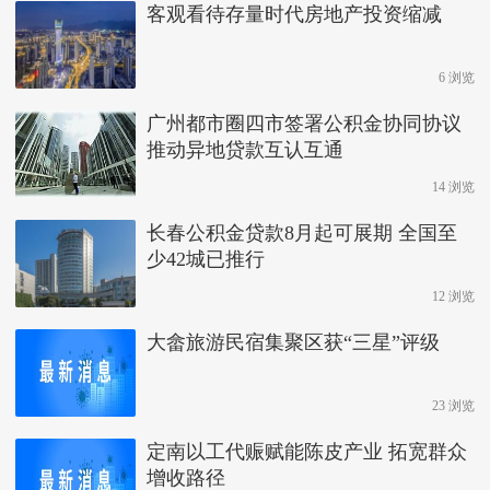
客观看待存量时代房地产投资缩减
6 浏览
广州都市圈四市签署公积金协同协议
推动异地贷款互认互通
14 浏览
长春公积金贷款8月起可展期 全国至
少42城已推行
12 浏览
大畲旅游民宿集聚区获“三星”评级
23 浏览
定南以工代赈赋能陈皮产业 拓宽群众
增收路径