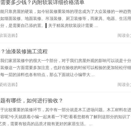
计需要多少钱？内附软装详细价格清单
不能只靠房屋的硬装，如今轻装修重装饰的理念成为了大众装修的一种趋
，如墙面装修、地面装修、吊顶装修、厨卫装修等，而家具、电器、生活
分，是需要自己添的置。▌关于精装房软装设计需要 ...
软装选购
】
阅读全
层？油漆装修施工流程
是我们家居装修中的很大一个部分，对于我们房屋外观的影响可以说是十
漆装修这一方面需要多加注意，也好在验收的时候可以检验的更加轻松仔
每一层的涂料也各有特点，那么下面就让小编带大 ...
瓷砖选购
】
阅读全
问题有哪些，如何进行验收？
属于比较重要的装修环节，其中有一部分就是木工进场问题。木工材料在
容呢?今天就跟着小编一起来看一下吧!看看您都有了解到这部分的知识了
艺类，需要有较高的品质才能有更好的家居生活。 ...