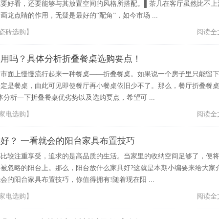
式要好看，还要能够与其放置空间的风格所搭配。▌茶几在客厅虽然比不上
龙点睛的作用，无疑是最好的“配角”，如今市场 ...
瓷砖选购
】
阅读全
实用吗？具体分析折叠餐桌选购要点！
，市面上慢慢流行起来一种餐桌——折叠餐桌。如果说一个房子里只能留
一定是餐桌，由此可见即使餐厅再小餐桌依旧少不了。那么，餐厅折叠餐
体分析一下折叠餐桌优劣势以及选购要点，希望可 ...
家电选购
】
阅读全
好？ 一看就会的阳台家具布置技巧
都比较注重享受，追求的是高品质的生活。当家里的收纳空间足够了，便
被忽略的阳台上。那么，阳台放什么家具好?这就是本期小编要来给大家
会的阳台家具布置技巧，你值得拥有!随着现在阳 ...
家电选购
】
阅读全