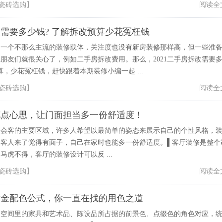
瓷砖选购
】
阅读全
拆改需要多少钱? 了解拆改预算少花冤枉钱
为一个不那么主流的装修载体，关注度也没有新房装修那样高，但一些准
朋友们就很关心了，例如二手房拆改费用。那么，2021二手房拆改需要
算，少花冤枉钱，赶快跟着本期装修小编一起 ...
瓷砖选购
】
阅读全
花点心思，让门面担当多一份舒适度！
里会客的主要区域，许多人希望以最简单的姿态来展示自己的个性风格，
仅客人来了觉得有面子，自己在家时也能多一份舒适度。▌客厅装修是整个
马虎不得，客厅的装修设计可以反 ...
瓷砖选购
】
阅读全
黄金配色公式，你一直在找的用色之道
内空间里的家具和艺术品、陈设品所占据的前景色、点缀色的角色对应，