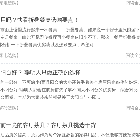
家电选购
】
阅读全
实用吗？快看折叠餐桌选购要点！
，市面上慢慢流行起来一种餐桌——折叠餐桌。如果说一个房子里只能留
一定是餐桌，由此可见即使餐厅再小餐桌依旧少不了。那么，餐厅折叠餐
体分析一下折叠餐桌优劣势以及选购要点，希望可 ...
家电选购
】
阅读全
阳台好？ 聪明人只做正确的选择
的一部分，不可缺少!而且阳台的大小还关乎着整个房屋采光条件的好坏
小阳台好?聪明人都会在购房前先了解不同大小阳台的优劣势，综合对比
台面积。本期为大家带来的就是关于大阳台与小阳 ...
瓷砖选购
】
阅读全
眼前一亮的客厅茶几？客厅茶几挑选干货
生活品质的提高，茶几作为每个家庭必备的家具用品，不仅能够方便招待