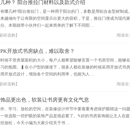
几种？ 阳台推拉门材料以及款式介绍
有哪几种?阳台推拉门，是一种用于阳台的门，多数是用铝合金型材制成
越来越倾向于让有限的空间显示出更大的容积，于是，推拉门便成为现代
分。本期就带小伙伴们一起来简单的了解下不同阳 ...
瓷砖选购
】
阅读全
PK开放式书房缺点，难以取舍？
的时候不管房屋面积的大小，每户人都希望能够安置一个书房空间，能够
学习的氛围。▍在小户型的驱使下，很多人都在装修的时候采用开放式书
用开放式设计，增加各个空间的利用率，也能为人 ...
瓷砖选购
】
阅读全
装饰品更出色，软装让书房更有文化气息
工作、学习、放松的空间，在装修设计环节中要着重考虑保护眼睛这一问
这一块选取一些护眼的装饰产品是很必要了。✎好的书房装饰能让主人在疲
丝放松，今天小编为大家介绍关于书 ...