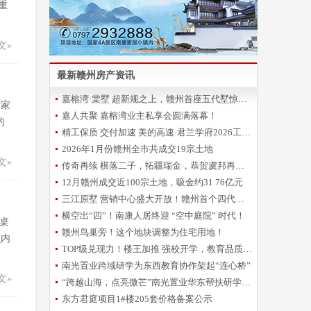
重
文»
最新赣州房产资讯
嘉榕湾·棠墅 超新规之上，赣州首座五代墅惊艳登场
对家
嘉人共聚 嘉榕湾业主私享会圆满落幕！
的
精工保质 交付加速 美的高速·君兰学府2026工程誓师大会圆满举办
2026年1月份赣州全市共成交19宗土地
文»
传奇再续 棋落二子，拓疆瑞金，恭贺虞邦再摘新地！
12月赣州成交近100宗土地，吸金约31.76亿元
三江原墅 营销中心盛大开放！赣州首个四代洋房倾城亮相
横空出“四”！南康人居终迎 “空中庭院” 时代！
桌
赣州鸟巢旁！这个地块调整为住宅用地！
识内
TOP级兑现力！楼王加推 强校开学，教育品质再升级！
南光置业跨域研学为东西教育协作架起“连心桥”
文»
“跨越山海，点亮微芒”南光置业华东帮扶研学圆满收官
东方君庭项目1#楼205套价格备案公示