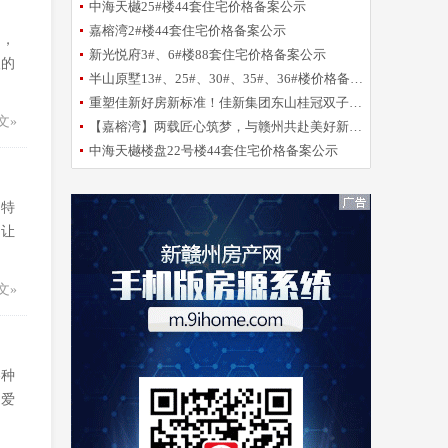
中海天樾25#楼44套住宅价格备案公示
嘉榕湾2#楼44套住宅价格备案公示
了，
新光悦府3#、6#楼88套住宅价格备案公示
人的
半山原墅13#、25#、30#、35#、36#楼价格备案公示
重塑佳新好房新标准！佳新集团东山桂冠双子星项目品鉴会圆满举办！
文»
【嘉榕湾】两载匠心筑梦，与赣州共赴美好新程！
中海天樾楼盘22号楼44套住宅价格备案公示
，特
，让
文»
各种
，爱