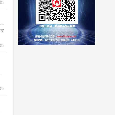
文»
下一
桌实
文»
。
，
文»
客