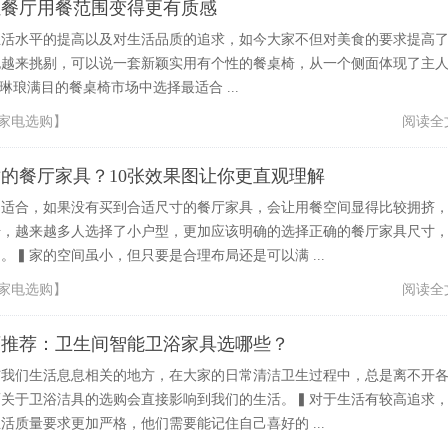
让餐厅用餐范围变得更有质感
生活水平的提高以及对生活品质的追求，如今大家不但对美食的要求提高
也越来挑剔，可以说一套新颖实用有个性的餐桌椅，从一个侧面体现了主
琳琅满目的餐桌椅市场中选择最适合 ...
家电选购
】
阅读全
的餐厅家具？10张效果图让你更直观理解
的适合，如果没有买到合适尺寸的餐厅家具，会让用餐空间显得比较拥挤
升，越来越多人选择了小户型，更加应该明确的选择正确的餐厅家具尺寸
。▍家的空间虽小，但只要是合理布局还是可以满 ...
家电选购
】
阅读全
师推荐：卫生间智能卫浴家具选哪些？
与我们生活息息相关的地方，在大家的日常清洁卫生过程中，总是离不开
而关于卫浴洁具的选购会直接影响到我们的生活。▍对于生活有较高追求
活质量要求更加严格，他们需要能记住自己喜好的 ...