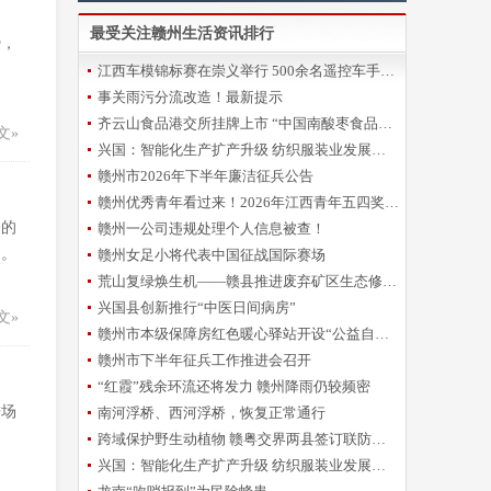
最受关注赣州生活资讯排行
势，
用
江西车模锦标赛在崇义举行 500余名遥控车手指尖“飙车”
事关雨污分流改造！最新提示
齐云山食品港交所挂牌上市 “中国南酸枣食品第一股”诞生
文»
兴国：智能化生产扩产升级 纺织服装业发展提速
赣州市2026年下半年廉洁征兵公告
赣州优秀青年看过来！2026年江西青年五四奖章申报开始啦~
分的
赣州一公司违规处理个人信息被查！
细。
赣州女足小将代表中国征战国际赛场
荒山复绿焕生机——赣县推进废弃矿区生态修复纪实
兴国县创新推行“中医日间病房”
文»
赣州市本级保障房红色暖心驿站开设“公益自习室”
赣州市下半年征兵工作推进会召开
“红霞”残余环流还将发力 赣州降雨仍较频密
进场
南河浮桥、西河浮桥，恢复正常通行
跨域保护野生动植物 赣粤交界两县签订联防联控协议
兴国：智能化生产扩产升级 纺织服装业发展提速