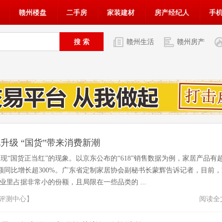
赣州楼盘
二手房
家装建材
房产经纪人
手
赣州生活
赣州房产
升级 “国货”带来消费新潮
现“国货正当红”的现象。以京东公布的“618”销售数据为例，家居产品有
交额同比增长超300%。广东省定制家居协会副秘书长蒙辉告诉记者，目前，
业里占据非常小的份额，且局限在一些品类的 ...
评测中心
】
阅读全