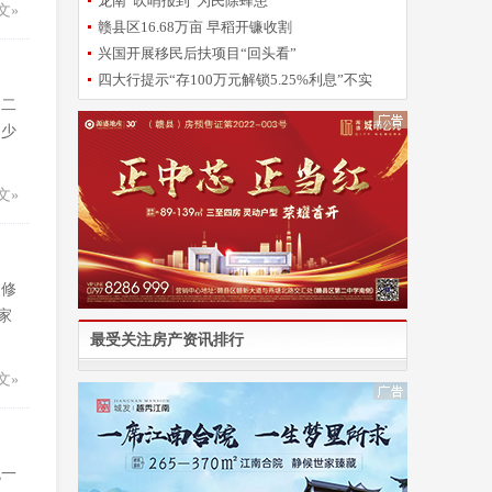
龙南“吹哨报到”为民除蜂患
文»
赣县区16.68万亩 早稻开镰收割
兴国开展移民后扶项目“回头看”
四大行提示“存100万元解锁5.25%利息”不实
备二
多少
文»
装修
家
最受关注房产资讯排行
文»
统一