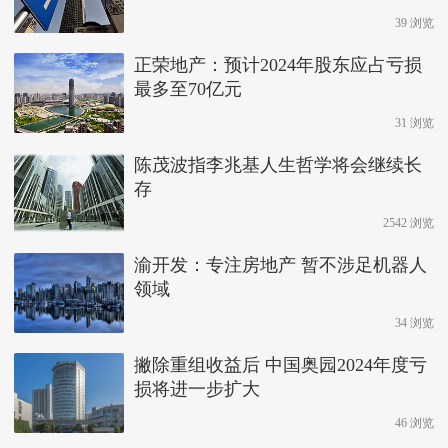
39 浏览
正荣地产：预计2024年股东应占亏损
最多至70亿元
31 浏览
陈茂波指李兆基人生哲学将会继续长
存
2542 浏览
渝开发：专注房地产 暂不涉足机器人
领域
34 浏览
撇除重组收益后 中国奥园2024年度亏
损将进一步扩大
46 浏览