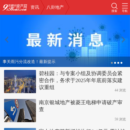
资讯
八卦地产
搜索
导航
事关雨污分流改造！最新提示
碧桂园：与专案小组及协调委员会紧
密合作，务求于2025年年底前落实建
议重组
44 浏览
南京银城地产被菱王电梯申请破产审
查
59 浏览