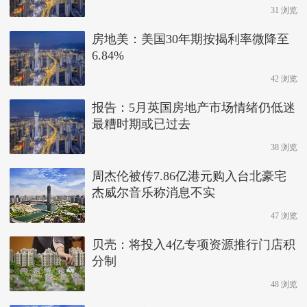
31 浏览
房地美：美国30年期按揭利率微降至
6.84%
42 浏览
报告：5月英国房地产市场情绪仍低迷
最糟时期或已过去
38 浏览
周杰伦被传7.86亿港元购入台北豪宅
杰威尔音乐称消息不实
47 浏览
贝壳：将投入4亿专项资源推行门店积
分制
48 浏览