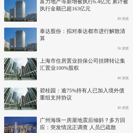
富力地产等新增被执行6.4亿元 累计被
执行金额已超163亿元
49 浏览
泰达股份：拟对泰达都市进行解散清
算
56 浏览
上海市住房置业担保公司挂牌转让集
汇置业100%股权
48 浏览
碧桂园：逾75%持有人已加入境外债
重组支持协议
40 浏览
广州海珠一房屋地震后倾斜？多方回
应：突发情况正调查 人员已疏散