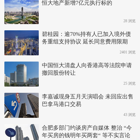
恒大地产新增7亿元执行标的
28 浏览
碧桂园：逾70%持有人已加入境外债
务重组支持协议 延长同意费用限期
2401 浏览
中国恒大清盘人向香港高等法院申请
撤回股份转让
25 浏览
李嘉诚现身五月天演唱会 未回应出售
巴拿马港口交易
43 浏览
合肥多部门约谈房产自媒体 整治 “今
年买房的钱明年买两套“ 等不实言论