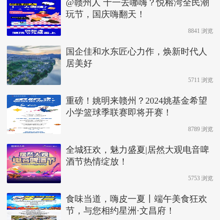
@赣州人 十一去哪嗨？悦榕湾全民潮
玩节，国庆嗨翻天！
8841 浏览
国企佳和水东匠心力作，焕新时代人
居美好
5711 浏览
重磅！姚明来赣州？2024姚基金希望
小学篮球季联赛即将开赛！
8789 浏览
全城狂欢，魅力盛夏|居然大观电音啤
酒节热情绽放！
5753 浏览
食味当道，嗨皮一夏丨端午美食狂欢
节，与您相约星洲·文昌府！