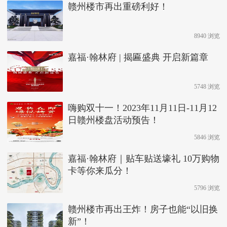
赣州楼市再出重磅利好！
8940 浏览
嘉福·翰林府 | 揭匾盛典 开启新篇章
5748 浏览
嗨购双十一！2023年11月11日-11月12
日赣州楼盘活动预告！
5846 浏览
嘉福·翰林府｜贴车贴送壕礼 10万购物
卡等你来瓜分！
5796 浏览
赣州楼市再出王炸！房子也能“以旧换
新”！