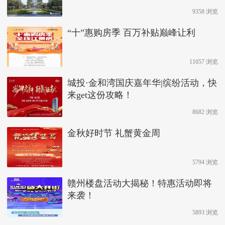
9358 浏览
“十”惠购房季 百万补贴巅峰让利
11057 浏览
城投·金和湾国庆嘉年华|缤纷活动，快
来get这份攻略！
8682 浏览
金秋好时节 礼蟹黄金周
5794 浏览
赣州楼盘活动大揭秘！特惠活动即将
来袭！
5893 浏览