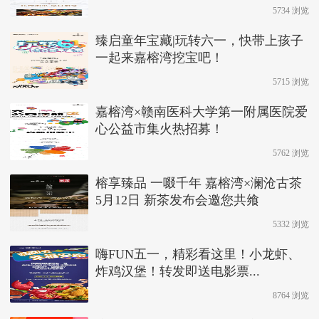
5734 浏览
臻启童年宝藏|玩转六一，快带上孩子
一起来嘉榕湾挖宝吧！
5715 浏览
嘉榕湾×赣南医科大学第一附属医院爱
心公益市集火热招募！
5762 浏览
榕享臻品 一啜千年 嘉榕湾×澜沧古茶
5月12日 新茶发布会邀您共飨
5332 浏览
嗨FUN五一，精彩看这里！小龙虾、
炸鸡汉堡！转发即送电影票...
8764 浏览