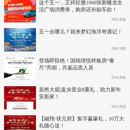
这个五一，正祥狂撒1000张新蟠龙生
活广场消费券，购房还补贴车款！
5838 浏览
五一去哪儿？就来梦幻海洋奇遇记！
2690 浏览
登场即惊艳！国锦璟悦样板房“奢
尺”亮相，共鉴品质人居
5544 浏览
居然大观|返乡置业8重礼，助力新年
安新家！
5814 浏览
【融翔·状元府】集字赢壕礼，10万大
礼随心送！