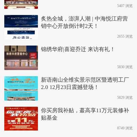
5407 浏览
炙热全城，澎湃人潮 | 中海悦江府营
销中心开放倒计时2天！
2655 浏览
锦绣华府|喜迎乔迁 来访有礼！
5830 浏览
新语南山全维实景示范区暨透明工厂
2.0 12月23日震撼登场！
5829 浏览
你买房我补贴，蕞高享11万元装修补
贴基金
8749 浏览