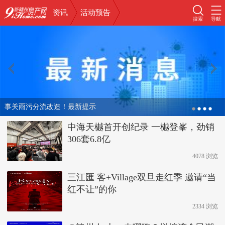
资讯
活动预告
搜索
导航
事关雨污分流改造！最新提示
中海天樾首开创纪录 一樾登峯，劲销
306套6.8亿
4078 浏览
三江匯 客+Village双旦走红季 邀请“当
红不让”的你
2334 浏览