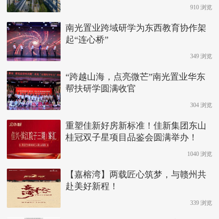
910 浏览
南光置业跨域研学为东西教育协作架
起“连心桥”
349 浏览
“跨越山海，点亮微芒”南光置业华东
帮扶研学圆满收官
304 浏览
重塑佳新好房新标准！佳新集团东山
桂冠双子星项目品鉴会圆满举办！
1040 浏览
【嘉榕湾】两载匠心筑梦，与赣州共
赴美好新程！
339 浏览