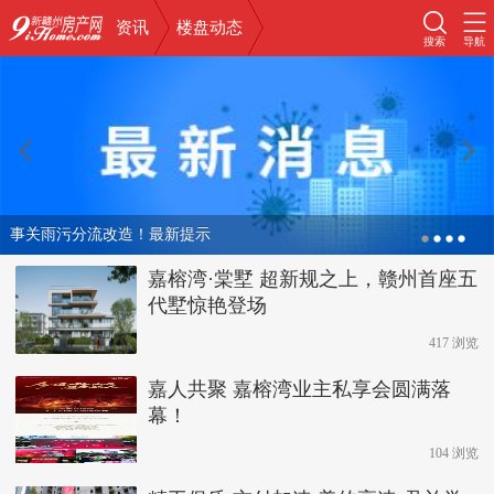
资讯
楼盘动态
搜索
导航
事关雨污分流改造！最新提示
嘉榕湾·棠墅 超新规之上，赣州首座五
代墅惊艳登场
417 浏览
嘉人共聚 嘉榕湾业主私享会圆满落
幕！
104 浏览