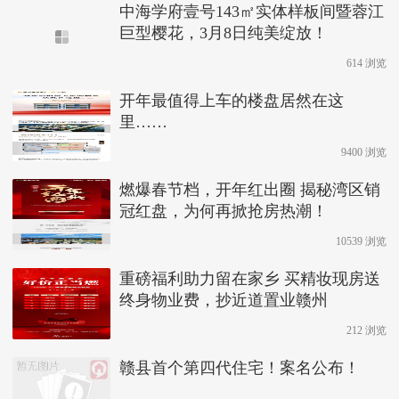
中海学府壹号143㎡实体样板间暨蓉江
巨型樱花，3月8日纯美绽放！
614 浏览
开年最值得上车的楼盘居然在这
里……
9400 浏览
燃爆春节档，开年红出圈 揭秘湾区销
冠红盘，为何再掀抢房热潮！
10539 浏览
重磅福利助力留在家乡 买精妆现房送
终身物业费，抄近道置业赣州
212 浏览
赣县首个第四代住宅！案名公布！