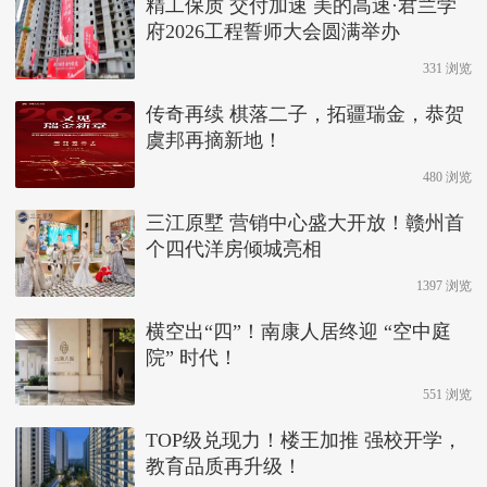
精工保质 交付加速 美的高速·君兰学
府2026工程誓师大会圆满举办
331 浏览
传奇再续 棋落二子，拓疆瑞金，恭贺
虞邦再摘新地！
480 浏览
三江原墅 营销中心盛大开放！赣州首
个四代洋房倾城亮相
1397 浏览
横空出“四”！南康人居终迎 “空中庭
院” 时代！
551 浏览
TOP级兑现力！楼王加推 强校开学，
教育品质再升级！