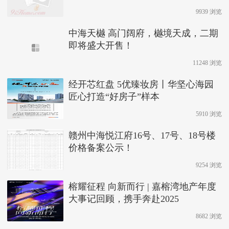
9939 浏览
中海天樾 高门阔府，樾境天成，二期
即将盛大开售！
11248 浏览
经开芯红盘 5优臻妆房丨华坚心海园
匠心打造“好房子”样本
5910 浏览
赣州中海悦江府16号、17号、18号楼
价格备案公示！
9254 浏览
榕耀征程 向新而行 | 嘉榕湾地产年度
大事记回顾，携手奔赴2025
8682 浏览