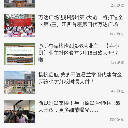
236 浏览
万达广场进驻赣州第5大道，将打造全
国第5座、江西首座第四代万达广场
1532 浏览
@所有嘉榕湾&悦榕湾业主：【嘉小
厨】业主社区食堂5月18日盛大开业
啦！
133 浏览
扬帆启航 美的高速君兰学府代建黄金
实验小学分校圆满交付！
463 浏览
新规别墅来啦！半山原墅营销中心盛
大开放，更多细节曝光……
1366 浏览