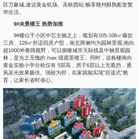
区万象城,速达黄金机场、高铁西站,畅享赣州醇熟配套繁
华生活。
9#央景楼王 热势加推
9#楼位于小区中芯主轴之上，规划有105-106㎡爆款
三房、128㎡舒适四房户型，南北两侧均为园林景观;南向
超1000米奢阔视野，可以俯瞰城市天际线及中轴景观园
林，是当之无愧的 max 级观景楼王。同时，这栋楼南向
黄金实验小学分校仅有 5层高，房子6层以上无遮挡，通
风采光效果极佳。强校为邻，在家就能实现“目送式”教
育，让家长省时省心。