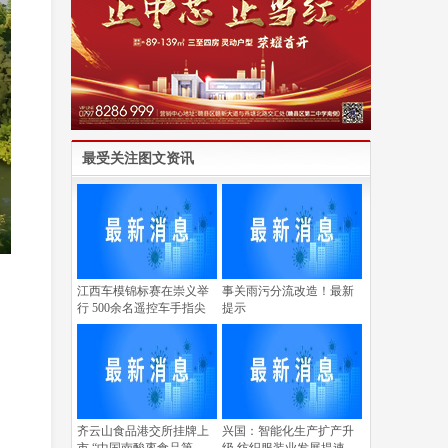
最受关注图文资讯
江西车模锦标赛在崇义举
事关雨污分流改造！最新
行 500余名遥控车手指尖
提示
，
齐云山食品港交所挂牌上
兴国：智能化生产扩产升