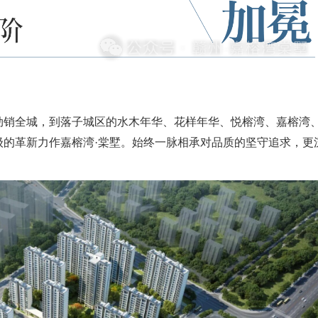
销全城，到落子城区的水木年华、花样年华、悦榕湾、嘉榕湾
级的革新力作嘉榕湾·棠墅。始终一脉相承对品质的坚守追求，更