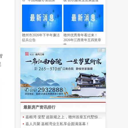
市 “中国南酸枣食品第
级 纺织服装业发展提速
赣州市2026年下半年廉洁
赣州优秀青年看过来！
征兵公告
2026年江西青年五四奖章
申
智
足
最新房产资讯排行
嘉榕湾·棠墅 超新规之上，赣州首座五代墅惊艳登场
嘉人共聚 嘉榕湾业主私享会圆满落幕！