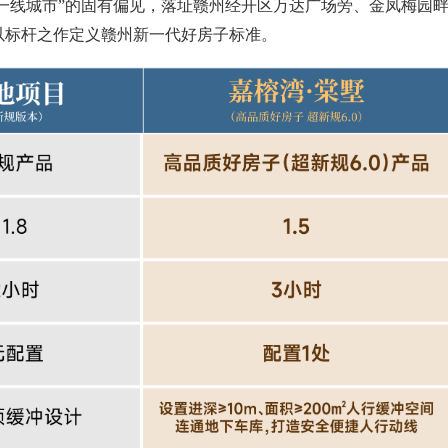
于一线城市”的固有偏见，落址赣州经开区万达广场旁、金凤梅园
以标杆之作定义赣州新一代好房子标准。