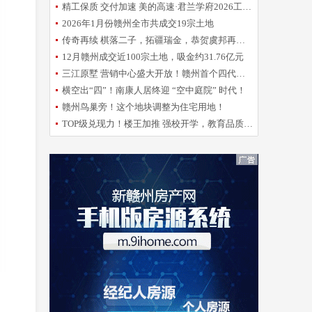
精工保质 交付加速 美的高速·君兰学府2026工程誓师大会圆满举办
2026年1月份赣州全市共成交19宗土地
传奇再续 棋落二子，拓疆瑞金，恭贺虞邦再摘新地！
12月赣州成交近100宗土地，吸金约31.76亿元
三江原墅 营销中心盛大开放！赣州首个四代洋房倾城亮相
横空出“四”！南康人居终迎 “空中庭院” 时代！
赣州鸟巢旁！这个地块调整为住宅用地！
TOP级兑现力！楼王加推 强校开学，教育品质再升级！