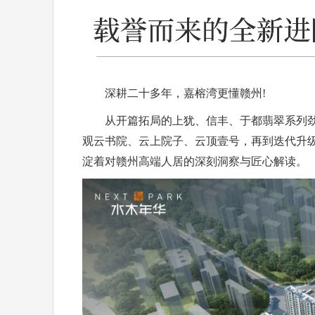
深耕二十多年，嘉榕湾更懂赣州!
从开篇拓局的上犹、信丰、于都翡翠系列劲
观云书院、云上院子、云顶壹号，再到迭代升
淀着对赣州高端人居的深刻洞察与匠心解读。