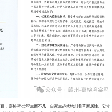
目，嘉榕湾·棠墅生而不凡，自诞生起就镌刻着革新属性。它带