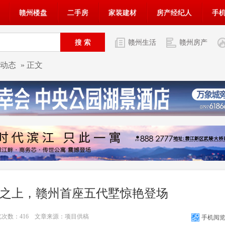
赣州楼盘
二手房
家装建材
房产经纪人
手
赣州生活
赣州房产
动态
» 正文
规之上，赣州首座五代墅惊艳登场
浏览次数：
416
文章来源：项目供稿
手机阅