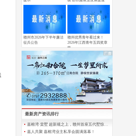
提示
级 纺织服装业发展提速
赣州市2026年下半年廉洁
赣州优秀青年看过来！
征兵公告
2026年江西青年五四奖章
申
分
送
最新房产资讯排行
嘉榕湾·棠墅 超新规之上，赣州首座五代墅惊艳登场
嘉人共聚 嘉榕湾业主私享会圆满落幕！