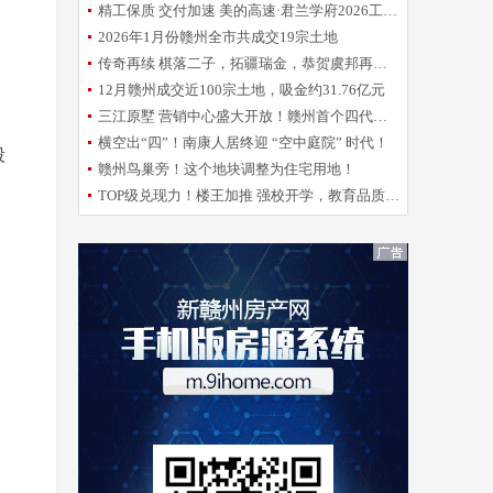
精工保质 交付加速 美的高速·君兰学府2026工程誓师大会圆满举办
2026年1月份赣州全市共成交19宗土地
传奇再续 棋落二子，拓疆瑞金，恭贺虞邦再摘新地！
12月赣州成交近100宗土地，吸金约31.76亿元
三江原墅 营销中心盛大开放！赣州首个四代洋房倾城亮相
横空出“四”！南康人居终迎 “空中庭院” 时代！
段
赣州鸟巢旁！这个地块调整为住宅用地！
TOP级兑现力！楼王加推 强校开学，教育品质再升级！