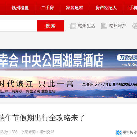
赣州楼盘
二手房
家装建材
房产经纪人
手
赣州生活
赣州房产
端午节假期出行全攻略来了
浏览次数：
353
文章来源：赣州交警
手机阅