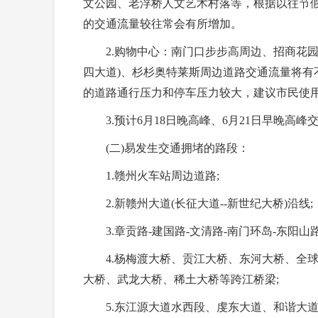
文公园、老浮桥人文艺术村落等，根据以往节
的交通流量较往常会有所增加。
2.购物中心：南门口步步高周边、招商花园
四大道)、杉杉奥特莱斯周边道路交通流量将有不同
的道路通行压力和停车压力较大，建议市民使
3.预计6月18日晚高峰、6月21日早晚高峰
(二)易发生交通拥堵的路段：
1.赣州火车站周边道路;
2.新赣州大道(长征大道--新世纪大桥)沿线;
3.章贡路-建国路-文清路-南门环岛-东阳山路
4.杨梅渡大桥、贡江大桥、东河大桥、全球
大桥、武龙大桥、稀土大桥等跨江桥梁;
5.东江源大道水西段、虔东大道、和谐大道、峰