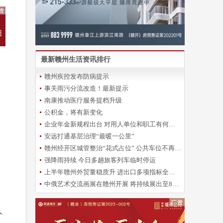
最新赣州生活资讯排行
赣州疾控发布防病提示
事关雨污分流改造！最新提示
南康推动医疗服务提档升级
公积金，将有新变化
企业年金新规程出台 对用人单位和职工有何影响？
安远打通基层治理“最暖一公里”
赣州经开区城管整治“花式占位” 公共车位不再“一位难求”
强降雨持续 今日多趟旅客列车临时停运
上半年赣州外贸量稳质升 进出口多项指标全省靠前
中俄艺术交流画展在赣州开展 将持续展出至8月28日
、
人