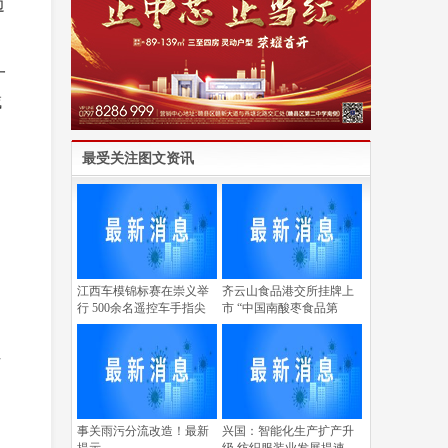
边
一
域
最受关注图文资讯
江西车模锦标赛在崇义举
齐云山食品港交所挂牌上
行 500余名遥控车手指尖
市 “中国南酸枣食品第
河
事关雨污分流改造！最新
兴国：智能化生产扩产升