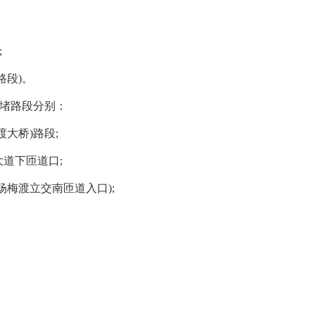
;
段)。
易拥堵路段分别：
大桥)路段;
道下匝道口;
梅渡立交南匝道入口);