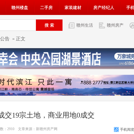
赣州楼盘
二手房
家装建材
房产经纪人
手
赣州生活
赣州房产
公告
» 正文
成交19宗土地，商业用地0成交
次数：
2910
文章来源：新赣州房产网
手机阅