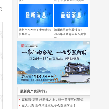
提示
级 纺织服装业发展提速
9
积
赣州市2026年下半年廉洁
赣州优秀青年看过来！
征兵公告
2026年江西青年五四奖章
申
最新房产资讯排行
嘉榕湾·棠墅 超新规之上，赣州首座五代墅惊艳登场
嘉人共聚 嘉榕湾业主私享会圆满落幕！