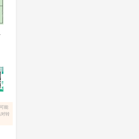
一
容可能
站对转