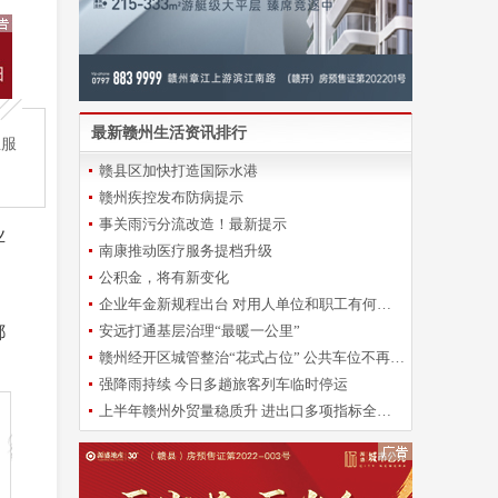
最新赣州生活资讯排行
业服
赣县区加快打造国际水港
赣州疾控发布防病提示
事关雨污分流改造！最新提示
业
南康推动医疗服务提档升级
公积金，将有新变化
企业年金新规程出台 对用人单位和职工有何影响？
都
安远打通基层治理“最暖一公里”
赣州经开区城管整治“花式占位” 公共车位不再“一位难求”
强降雨持续 今日多趟旅客列车临时停运
上半年赣州外贸量稳质升 进出口多项指标全省靠前