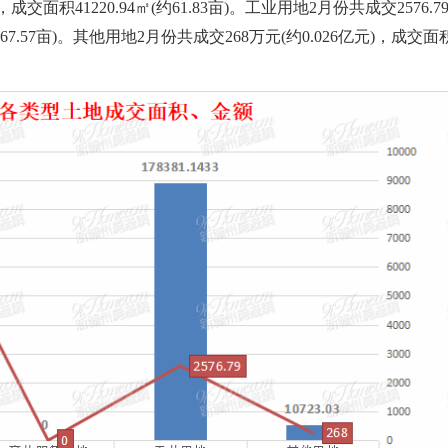
交面积41220.94㎡(约61.83亩)。工业用地2月份共成交2576.7
约 267.57亩)。其他用地2月份共成交268万元(约0.026亿元)，成交面