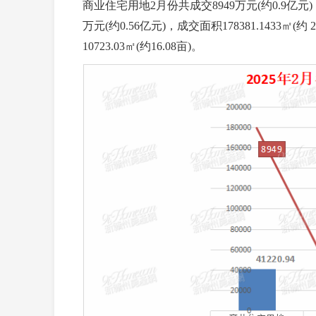
商业住宅用地2月份共成交8949万元(约0.9亿元)，成
万元(约0.56亿元)，成交面积178381.1433㎡(
10723.03㎡(约16.08亩)。