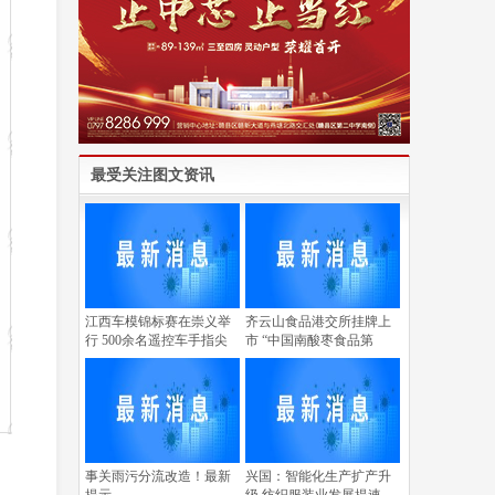
最受关注图文资讯
江西车模锦标赛在崇义举
齐云山食品港交所挂牌上
行 500余名遥控车手指尖
市 “中国南酸枣食品第
中
事关雨污分流改造！最新
兴国：智能化生产扩产升