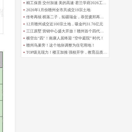
精工保质 交付加速 美的高速·君兰学府2026工程誓师大会圆满举办
2026年1月份赣州全市共成交19宗土地
传奇再续 棋落二子，拓疆瑞金，恭贺虞邦再摘新地！
12月赣州成交近100宗土地，吸金约31.76亿元
三江原墅 营销中心盛大开放！赣州首个四代洋房倾城亮相
横空出“四”！南康人居终迎 “空中庭院” 时代！
赣州鸟巢旁！这个地块调整为住宅用地！
TOP级兑现力！楼王加推 强校开学，教育品质再升级！