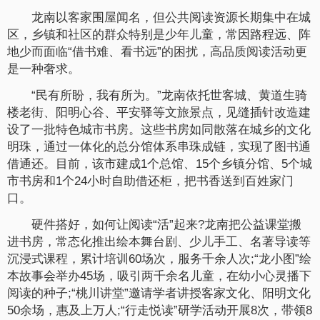
龙南以客家围屋闻名，但公共阅读资源长期集中在城
区，乡镇和社区的群众特别是少年儿童，常因路程远、阵
地少而面临“借书难、看书远”的困扰，高品质阅读活动更
是一种奢求。
“民有所盼，我有所为。”龙南依托世客城、黄道生骑
楼老街、阳明心谷、平安驿等文旅景点，见缝插针改造建
设了一批特色城市书房。这些书房如同散落在城乡的文化
明珠，通过一体化的总分馆体系串珠成链，实现了图书通
借通还。目前，该市建成1个总馆、15个乡镇分馆、5个城
市书房和1个24小时自助借还柜，把书香送到百姓家门
口。
硬件搭好，如何让阅读“活”起来?龙南把公益课堂搬
进书房，常态化推出绘本舞台剧、少儿手工、名著导读等
沉浸式课程，累计培训60场次，服务千余人次;“龙小图”绘
本故事会举办45场，吸引两千余名儿童，在幼小心灵播下
阅读的种子;“桃川讲堂”邀请学者讲授客家文化、阳明文化
50余场，惠及上万人;“行走悦读”研学活动开展8次，带领8