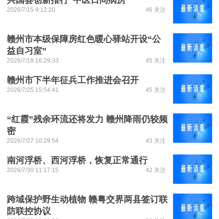
兴国县创新推行“中医日间病房”
2026/7/15 9:12:20
46 关注
赣州市本级保障房红色暖心驿站开设“公
益自习室”
2026/7/18 16:29:33
45 关注
赣州市下半年征兵工作推进会召开
2026/7/25 15:54:41
45 关注
“红霞”残余环流还将发力 赣州降雨仍较频
密
2026/7/27 10:29:54
43 关注
南河浮桥、西河浮桥，恢复正常通行
2026/7/30 11:17:15
42 关注
跨域保护野生动植物 赣粤交界两县签订联
防联控协议