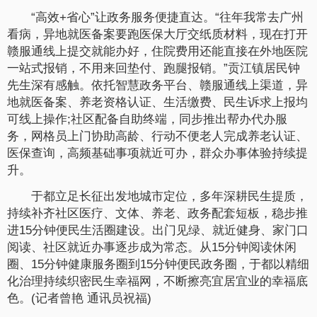
“高效+省心”让政务服务便捷直达。“往年我常去广州
看病，异地就医备案要跑医保大厅交纸质材料，现在打开
赣服通线上提交就能办好，住院费用还能直接在外地医院
一站式报销，不用来回垫付、跑腿报销。”贡江镇居民钟
先生深有感触。依托智慧政务平台、赣服通线上渠道，异
地就医备案、养老资格认证、生活缴费、民生诉求上报均
可线上操作;社区配备自助终端，同步推出帮办代办服
务，网格员上门协助高龄、行动不便老人完成养老认证、
医保查询，高频基础事项就近可办，群众办事体验持续提
升。
于都立足长征出发地城市定位，多年深耕民生提质，
持续补齐社区医疗、文体、养老、政务配套短板，稳步推
进15分钟便民生活圈建设。出门见绿、就近健身、家门口
阅读、社区就近办事逐步成为常态。从15分钟阅读休闲
圈、15分钟健康服务圈到15分钟便民政务圈，于都以精细
化治理持续织密民生幸福网，不断擦亮宜居宜业的幸福底
色。(记者曾艳 通讯员祝福)