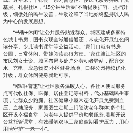
城。近年来，于都县一系列普惠性、便民化服务持续下沉
基层、扎根社区，“15分钟生活圈”不断提质扩容、提档升
级，细微处的民生改善，生动诠释了当地始终坚持以人民
为中心的发展思想。
“书香+休闲”让公共服务贴近群众。城区建成多家特
色城市书房，图书实现全域通借通还，常态化开展红色阅
读分享、少儿读书课堂等公益活动。“家门口就有书房、
公园，日常休闲、带娃阅读都很方便。”家住渡江社区的
市民刘女士说。城区布局多处户外劳动者驿站，配齐饮
水、充电、应急物资;小区健身场地、口袋公园持续优化
升级，群众休闲健身就近可享。
“精细+普惠”让社区服务温暖人心。各社区便民服务
点可代收社保、医保、居住登记等材料，代办基础民生事
项，让群众少跑腿。社区健康小屋常态化开展免费测血
压、血糖服务，家庭医生定期上门随访老年群体;多个社
区开设幸福食堂，为老年人提供平价助餐服务;暑期开设
公益托管课堂，有效缓解双职工家庭假期看护压力，用心
用情守护“一老一小”。