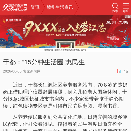
资讯
赣州生活资讯
搜索
导航
于都：“15分钟生活圈”惠民生
45
2026-06-30
客家新闻网
近日，于都长征源社区养老服务站内，70多岁的陈奶
奶正借助理疗仪器舒展腰腿，身旁几位老人围坐休闲，十
分惬意;城区长征城市书房内，不少家长带着孩子静心阅
读，红色读物专区更是引得市民驻足翻阅、浸润书香。
从养老便民服务到公共文化阵地，日趋完善的城乡便
民配套，让群众看得见、摸得着的民生温度日渐充盈全