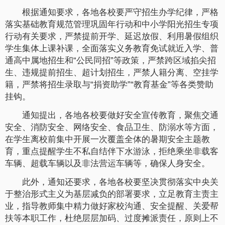
根据通知要求，各地各校要严守招生办学纪律，严格
落实基础教育规范管理巩固年行动和中小学阳光招生专项
行动有关要求，严禁提前开学、延迟放假、利用暑假组织
学生集体上课补课，全面落实义务教育免试就近入学、普
通高中属地招生和“公民同招”等政策，严禁跨区域掐尖招
生、违规提前招生、超计划招生，严禁人籍分离、空挂学
籍，严禁将招生录取与“捐资助学”“教育基金”等各类赞助
挂钩。
通知提出，各地各校要做好安全宣传教育，聚焦交通
安全、消防安全、网络安全、食品卫生、防溺水等方面，
在学生离校前集中开展一次覆盖全体的暑期安全主题教
育，重点提醒学生不私自结伴下水游泳，拒绝乘坐非载客
车辆、超载车辆以及非法营运车辆等，确保人身安全。
此外，通知还要求，各地各校要坚决贯彻落实中央关
于整治形式主义为基层减负的部署要求，立足教育主责主
业，指导教师集中精力做好家校沟通、安全提醒、关爱帮
扶等本职工作，杜绝层层加码、过度摊派责任，原则上不