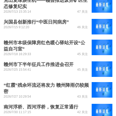
荒山复绿焕生机——赣县推进废弃矿区生
态修复纪实
2026/7/13 15:35:14
47 关注
兴国县创新推行“中医日间病房”
2026/7/15 9:12:20
46 关注
赣州市本级保障房红色暖心驿站开设“公
益自习室”
2026/7/18 16:29:33
45 关注
赣州市下半年征兵工作推进会召开
2026/7/25 15:54:41
45 关注
“红霞”残余环流还将发力 赣州降雨仍较频
密
2026/7/27 10:29:54
43 关注
南河浮桥、西河浮桥，恢复正常通行
2026/7/30 11:17:15
42 关注