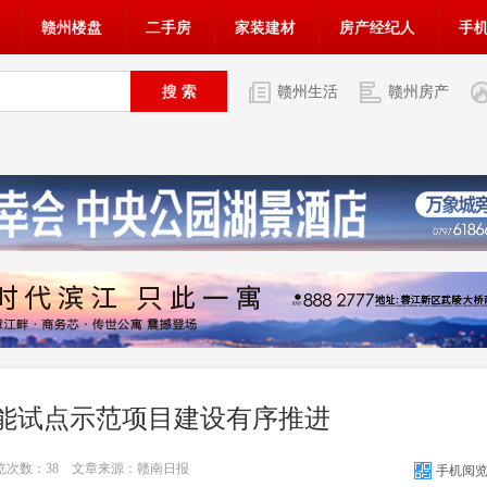
赣州楼盘
二手房
家装建材
房产经纪人
手
赣州生活
赣州房产
能试点示范项目建设有序推进
浏览次数：
38
文章来源：赣南日报
手机阅