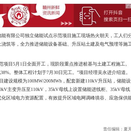
能有限公司独立储能试点示范项目施工现场热火朝天，工人们
土浇筑等，全力推进储能设备基础、升压站土建及电气预埋等施
项目5月1日全面开工，现阶段重点推进桩基与土建工程施工。
38%。整体工程计划于7月30日完工。”项目经理吴永进介绍道。
设规模为100MW/200MWh，配套新建110kV升压站，储能设
0kV主变升压至110kV，35kV母线上设置储能进线柜、35kV母线
优化区域电力资源配置，有效提升区域电网调峰填谷、应急保供
责任编辑：夏