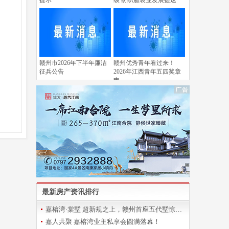
提示
级 纺织服装业发展提速
赣州市2026年下半年廉洁
赣州优秀青年看过来！
征兵公告
2026年江西青年五四奖章
申
最新房产资讯排行
嘉榕湾·棠墅 超新规之上，赣州首座五代墅惊艳登场
嘉人共聚 嘉榕湾业主私享会圆满落幕！