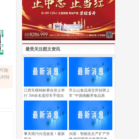
最受关注图文资讯
容可能
站对转
江西车模锦标赛在崇义举
齐云山食品港交所挂牌上
行 500余名遥控车手指尖
市 “中国南酸枣食品第
事关雨污分流改造！最新
兴国：智能化生产扩产升