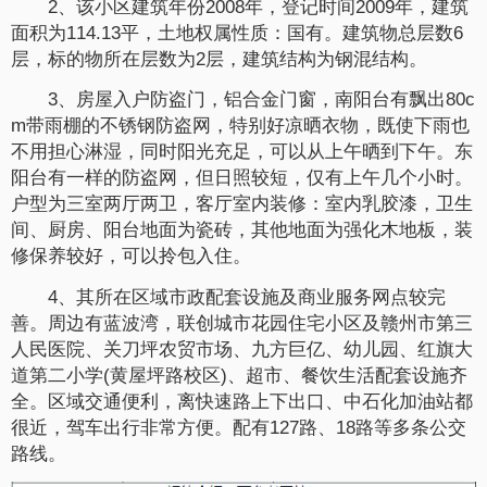
2、该小区建筑年份2008年，登记时间2009年，建筑
面积为114.13平，土地权属性质：国有。建筑物总层数6
层，标的物所在层数为2层，建筑结构为钢混结构。
3、房屋入户防盗门，铝合金门窗，南阳台有飘出80c
m带雨棚的不锈钢防盗网，特别好凉晒衣物，既使下雨也
不用担心淋湿，同时阳光充足，可以从上午晒到下午。东
阳台有一样的防盗网，但日照较短，仅有上午几个小时。
户型为三室两厅两卫，客厅室内装修：室内乳胶漆，卫生
间、厨房、阳台地面为瓷砖，其他地面为强化木地板，装
修保养较好，可以拎包入住。
4、其所在区域市政配套设施及商业服务网点较完
善。周边有蓝波湾，联创城市花园住宅小区及赣州市第三
人民医院、关刀坪农贸市场、九方巨亿、幼儿园、红旗大
道第二小学(黄屋坪路校区)、超市、餐饮生活配套设施齐
全。区域交通便利，离快速路上下出口、中石化加油站都
很近，驾车出行非常方便。配有127路、18路等多条公交
路线。