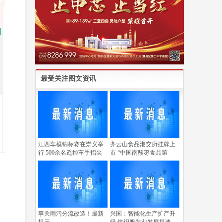
最受关注图文资讯
江西车模锦标赛在崇义举
齐云山食品港交所挂牌上
行 500余名遥控车手指尖
市 “中国南酸枣食品第
事关雨污分流改造！最新
兴国：智能化生产扩产升