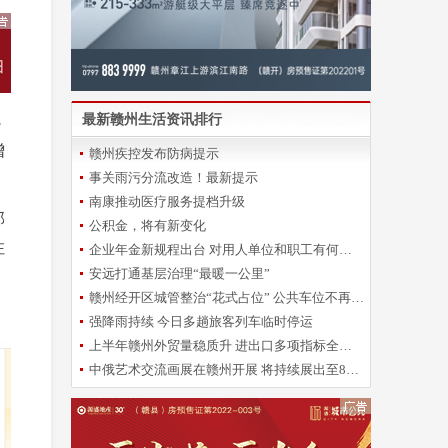
最新赣州生活资讯排行
8
增
赣州疾控发布防病提示
事关雨污分流改造！最新提示
南康推动医疗服务提档升级
部
公积金，将有新变化
注
企业年金新规程出台 对用人单位和职工有何影响？
安远打通基层治理“最暖一公里”
赣州经开区城管整治“花式占位” 公共车位不再“一位难求”
强降雨持续 今日多趟旅客列车临时停运
上半年赣州外贸量稳质升 进出口多项指标全省靠前
中俄艺术交流画展在赣州开展 将持续展出至8月28日