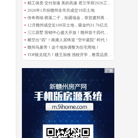
精工保质 交付加速 美的高速·君兰学府2026工程誓师大会圆满举办
2026年1月份赣州全市共成交19宗土地
传奇再续 棋落二子，拓疆瑞金，恭贺虞邦再摘新地！
12月赣州成交近100宗土地，吸金约31.76亿元
三江原墅 营销中心盛大开放！赣州首个四代洋房倾城亮相
横空出“四”！南康人居终迎 “空中庭院” 时代！
赣州鸟巢旁！这个地块调整为住宅用地！
TOP级兑现力！楼王加推 强校开学，教育品质再升级！