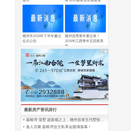
提示
级 纺织服装业发展提速
赣州市2026年下半年廉洁
赣州优秀青年看过来！
征兵公告
2026年江西青年五四奖章
申
最新房产资讯排行
嘉榕湾·棠墅 超新规之上，赣州首座五代墅惊艳登场
嘉人共聚 嘉榕湾业主私享会圆满落幕！