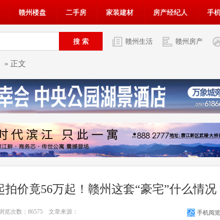
赣州楼盘
二手房
家装建材
房产经纪人
手
赣州生活
赣州房产
» 正文
起拍价竟56万起！赣州这套“豪宅”什么情况
5 浏览次数：
86575
文章来源：
手机阅