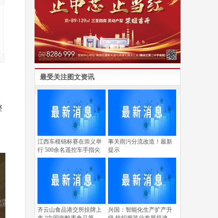
最受关注图文资讯
、
为
整
江西车模锦标赛在崇义举
事关雨污分流改造！最新
行 500余名遥控车手指尖
提示
齐云山食品港交所挂牌上
兴国：智能化生产扩产升