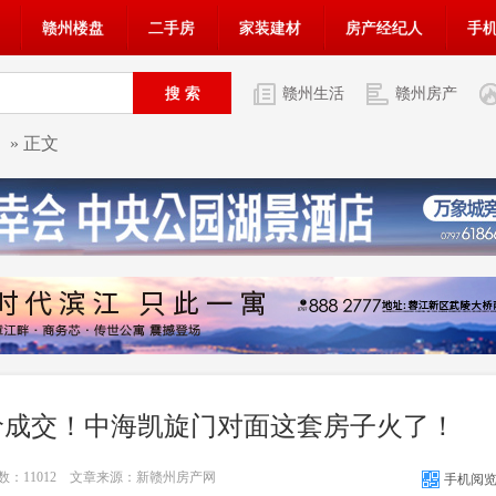
赣州楼盘
二手房
家装建材
房产经纪人
手
赣州生活
赣州房产
» 正文
价成交！中海凯旋门对面这套房子火了！
次数：
11012
文章来源：新赣州房产网
手机阅