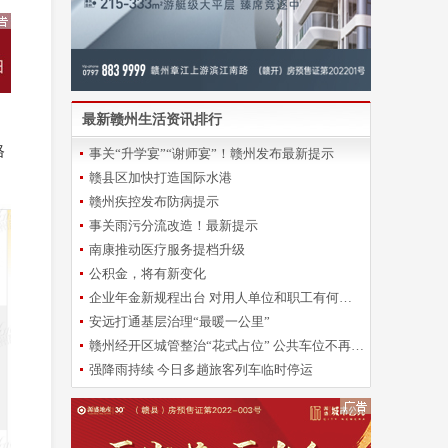
最新赣州生活资讯排行
格
事关“升学宴”“谢师宴”！赣州发布最新提示
赣县区加快打造国际水港
赣州疾控发布防病提示
事关雨污分流改造！最新提示
南康推动医疗服务提档升级
公积金，将有新变化
企业年金新规程出台 对用人单位和职工有何影响？
安远打通基层治理“最暖一公里”
赣州经开区城管整治“花式占位” 公共车位不再“一位难求”
强降雨持续 今日多趟旅客列车临时停运