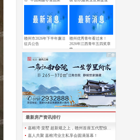
市 “中国南酸枣食品第
级 纺织服装业发展提速
赣州市2026年下半年廉洁
赣州优秀青年看过来！
征兵公告
2026年江西青年五四奖章
申
最新房产资讯排行
嘉榕湾·棠墅 超新规之上，赣州首座五代墅惊艳登场
嘉人共聚 嘉榕湾业主私享会圆满落幕！