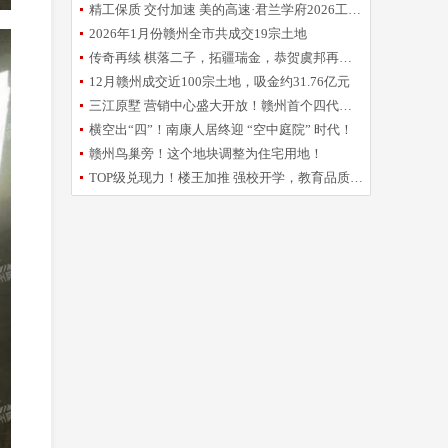
精工保质 交付加速 美的高速·君兰学府2026工程誓师大会圆满举办
2026年1月份赣州全市共成交19宗土地
传奇再续 棋落二子，拓疆瑞金，恭贺虞邦再摘新地！
12月赣州成交近100宗土地，吸金约31.76亿元
三江原墅 营销中心盛大开放！赣州首个四代洋房倾城亮相
横空出“四”！南康人居终迎 “空中庭院” 时代！
赣州鸟巢旁！这个地块调整为住宅用地！
TOP级兑现力！楼王加推 强校开学，教育品质再升级！