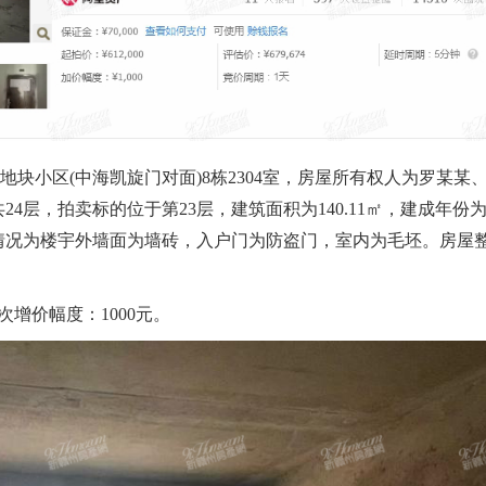
小区(中海凯旋门对面)8栋2304室，房屋所有权人为罗某某
4层，拍卖标的位于第23层，建筑面积为140.11㎡，建成年份
修情况为楼宇外墙面为墙砖，入户门为防盗门，室内为毛坯。房屋
次增价幅度：1000元。