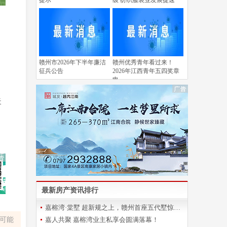
提示
级 纺织服装业发展提速
赣州市2026年下半年廉洁
赣州优秀青年看过来！
征兵公告
2026年江西青年五四奖章
申
天
最新房产资讯排行
嘉榕湾·棠墅 超新规之上，赣州首座五代墅惊艳登场
容可能
嘉人共聚 嘉榕湾业主私享会圆满落幕！