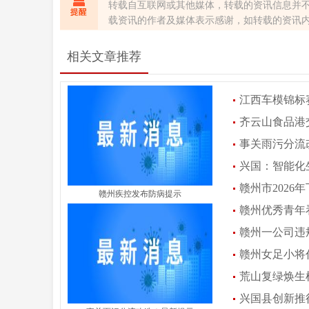
转载自互联网或其他媒体，转载的资讯信息并
载资讯的作者及媒体表示感谢，如转载的资讯
相关文章推荐
江西车模锦标赛
齐云山食品港
事关雨污分流
兴国：智能化
赣州市2026
赣州疾控发布防病提示
赣州优秀青年
赣州一公司违
赣州女足小将
荒山复绿焕生
兴国县创新推