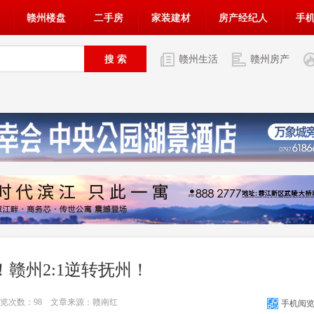
赣州楼盘
二手房
家装建材
房产经纪人
手
赣州生活
赣州房产
！赣州2:1逆转抚州！
 浏览次数：
98
文章来源：赣南红
手机阅