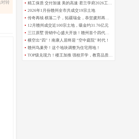
站对转
精工保质 交付加速 美的高速·君兰学府2026工程誓师大会圆满举办
2026年1月份赣州全市共成交19宗土地
传奇再续 棋落二子，拓疆瑞金，恭贺虞邦再摘新地！
12月赣州成交近100宗土地，吸金约31.76亿元
三江原墅 营销中心盛大开放！赣州首个四代洋房倾城亮相
横空出“四”！南康人居终迎 “空中庭院” 时代！
赣州鸟巢旁！这个地块调整为住宅用地！
TOP级兑现力！楼王加推 强校开学，教育品质再升级！