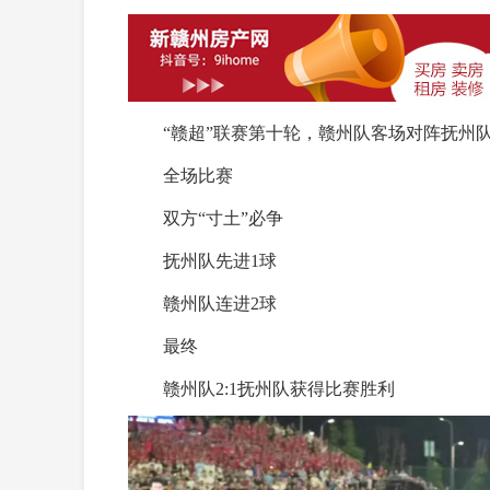
“赣超”联赛第十轮，赣州队客场对阵抚州队
全场比赛
双方“寸土”必争
抚州队先进1球
赣州队连进2球
最终
赣州队2:1抚州队获得比赛胜利