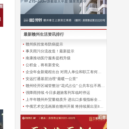
最新赣州生活资讯排行
赣州疾控发布防病提示
事关雨污分流改造！最新提示
南康推动医疗服务提档升级
公积金，将有新变化
企业年金新规程出台 对用人单位和职工有何影响？
安远打通基层治理“最暖一公里”
赣州经开区城管整治“花式占位” 公共车位不再“一位难求”
强降雨持续 今日多趟旅客列车临时停运
上半年赣州外贸量稳质升 进出口多项指标全省靠前
中俄艺术交流画展在赣州开展 将持续展出至8月28日