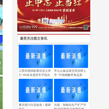
最受关注图文资讯
江西车模锦标赛在崇义举
齐云山食品港交所挂牌上
行 500余名遥控车手指尖
市 “中国南酸枣食品第
事关雨污分流改造！最新
兴国：智能化生产扩产升