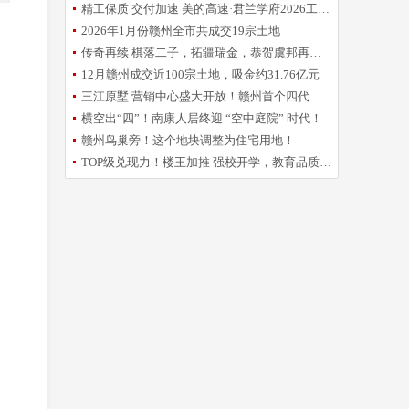
精工保质 交付加速 美的高速·君兰学府2026工程誓师大会圆满举办
2026年1月份赣州全市共成交19宗土地
传奇再续 棋落二子，拓疆瑞金，恭贺虞邦再摘新地！
12月赣州成交近100宗土地，吸金约31.76亿元
三江原墅 营销中心盛大开放！赣州首个四代洋房倾城亮相
横空出“四”！南康人居终迎 “空中庭院” 时代！
赣州鸟巢旁！这个地块调整为住宅用地！
TOP级兑现力！楼王加推 强校开学，教育品质再升级！