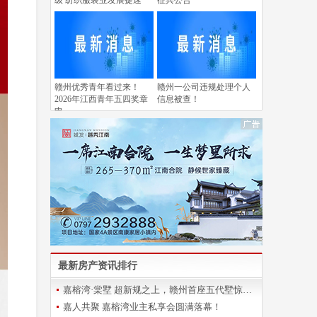
级 纺织服装业发展提速
征兵公告
赣州优秀青年看过来！
赣州一公司违规处理个人
2026年江西青年五四奖章
信息被查！
申
最新房产资讯排行
嘉榕湾·棠墅 超新规之上，赣州首座五代墅惊艳登场
嘉人共聚 嘉榕湾业主私享会圆满落幕！