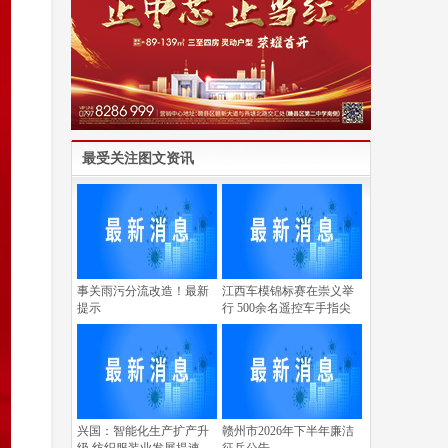
最受关注图文资讯
事关雨污分流改造！最新
江西车模锦标赛在崇义举
提示
行 500余名遥控车手指尖
兴国：智能化生产扩产升
赣州市2026年下半年廉洁