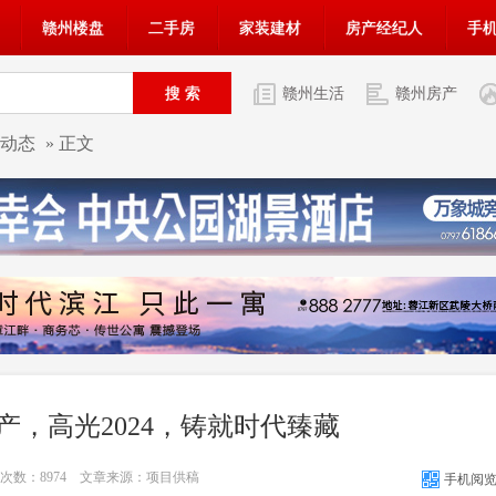
赣州楼盘
二手房
家装建材
房产经纪人
手
赣州生活
赣州房产
动态
» 正文
产，高光2024，铸就时代臻藏
览次数：
8974
文章来源：项目供稿
手机阅