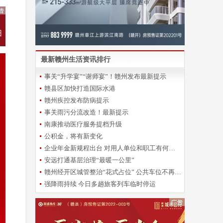
最新赣州生活资讯排行
事关“升学宴”“谢师宴”！赣州发布最新提示
赣县区加快打造国际水港
赣州疾控发布防病提示
事关雨污分流改造！最新提示
南康推动医疗服务提档升级
公积金，将有新变化
企业年金新规程出台 对用人单位和职工有何影响？
安远打通基层治理“最暖一公里”
赣州经开区城管整治“花式占位” 公共车位不再“一位难求”
强降雨持续 今日多趟旅客列车临时停运