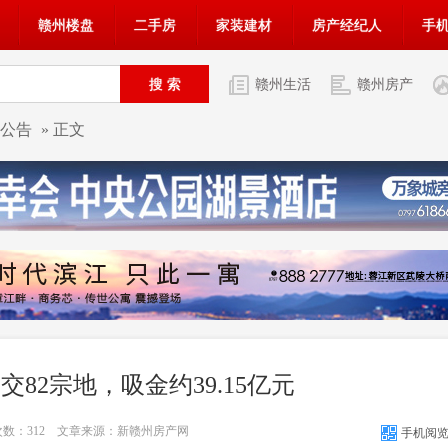
赣州楼盘
二手房
家装建材
房产经纪人
手
赣州生活
赣州房产
公告
» 正文
交82宗地，吸金约39.15亿元
次数：
312
文章来源：新赣州房产网
手机阅