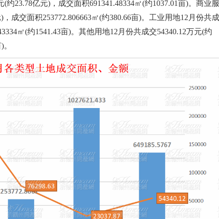
23.78亿元)，成交面积691341.48334㎡(约1037.01亩)。商业
)，成交面积253772.806663㎡(约380.66亩)。工业用地12月份共
.43334㎡(约1541.43亩)。其他用地12月份共成交54340.12万元(约
亩)。