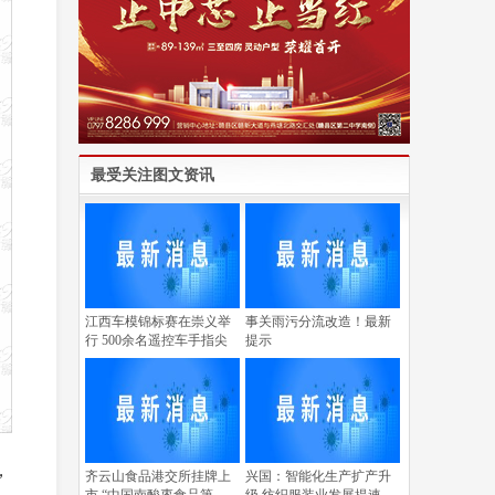
最受关注图文资讯
江西车模锦标赛在崇义举
事关雨污分流改造！最新
行 500余名遥控车手指尖
提示
，
齐云山食品港交所挂牌上
兴国：智能化生产扩产升