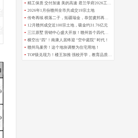
精工保质 交付加速 美的高速·君兰学府2026工程誓师大会圆满举办
2026年1月份赣州全市共成交19宗土地
传奇再续 棋落二子，拓疆瑞金，恭贺虞邦再摘新地！
12月赣州成交近100宗土地，吸金约31.76亿元
三江原墅 营销中心盛大开放！赣州首个四代洋房倾城亮相
横空出“四”！南康人居终迎 “空中庭院” 时代！
赣州鸟巢旁！这个地块调整为住宅用地！
TOP级兑现力！楼王加推 强校开学，教育品质再升级！