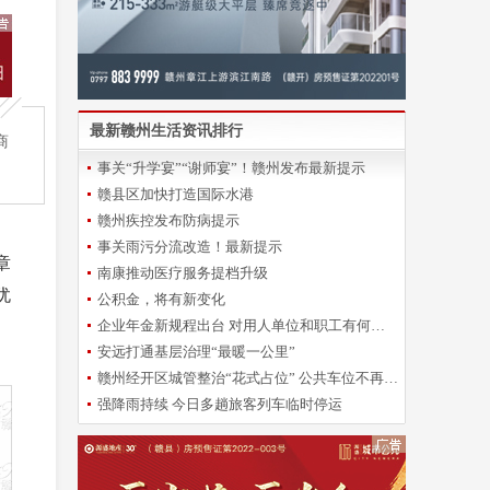
最新赣州生活资讯排行
商
事关“升学宴”“谢师宴”！赣州发布最新提示
赣县区加快打造国际水港
赣州疾控发布防病提示
事关雨污分流改造！最新提示
章
南康推动医疗服务提档升级
犹
公积金，将有新变化
企业年金新规程出台 对用人单位和职工有何影响？
安远打通基层治理“最暖一公里”
赣州经开区城管整治“花式占位” 公共车位不再“一位难求”
强降雨持续 今日多趟旅客列车临时停运