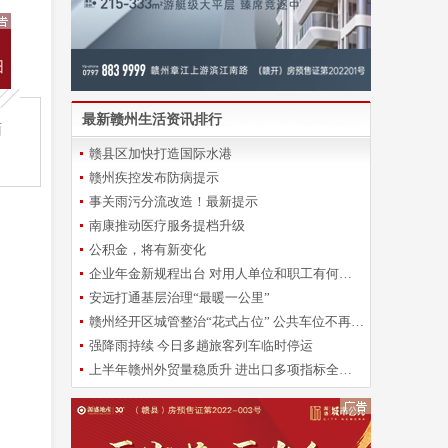
最新赣州生活资讯排行
面
赣县区加快打造国际水港
赣州疾控发布防病提示
事关雨污分流改造！最新提示
。
南康推动医疗服务提档升级
公积金，将有新变化
企业年金新规程出台 对用人单位和职工有何影响？
安远打通基层治理“最暖一公里”
赣州经开区城管整治“花式占位” 公共车位不再“一位难求”
强降雨持续 今日多趟旅客列车临时停运
上半年赣州外贸量稳质升 进出口多项指标全省靠前