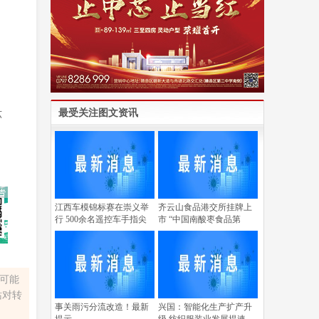
，
最受关注图文资讯
六
江西车模锦标赛在崇义举
齐云山食品港交所挂牌上
行 500余名遥控车手指尖
市 “中国南酸枣食品第
容可能
站对转
事关雨污分流改造！最新
兴国：智能化生产扩产升