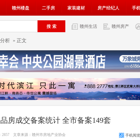
赣州楼盘
二手房
家装建材
房产经纪人
手
赣州生活
赣州房产
分析
» 正文
州商品房成交备案统计 全市备案149套
：
2857
文章来源：赣州市房地产业协会
手机阅