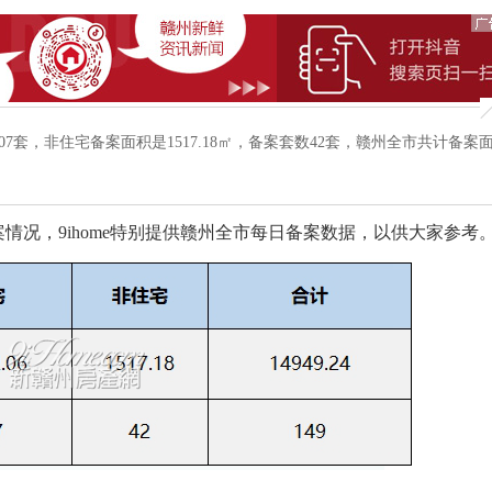
107套，非住宅备案面积是1517.18㎡，备案套数42套，赣州全市共计备案
，9ihome特别提供赣州全市每日备案数据，以供大家参考