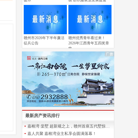
提示
级 纺织服装业发展提速
赣州市2026年下半年廉洁
赣州优秀青年看过来！
征兵公告
2026年江西青年五四奖章
申
最新房产资讯排行
嘉榕湾·棠墅 超新规之上，赣州首座五代墅惊艳登场
嘉人共聚 嘉榕湾业主私享会圆满落幕！