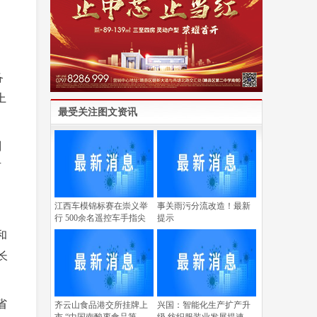
备
上
最受关注图文资讯
别
有
江西车模锦标赛在崇义举
事关雨污分流改造！最新
行 500余名遥控车手指尖
提示
和
长
省
齐云山食品港交所挂牌上
兴国：智能化生产扩产升