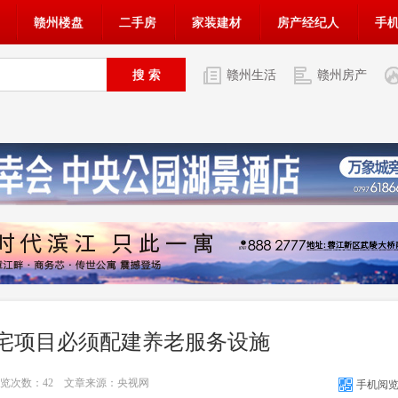
赣州楼盘
二手房
家装建材
房产经纪人
手
赣州生活
赣州房产
宅项目必须配建养老服务设施
 浏览次数：
42
文章来源：央视网
手机阅