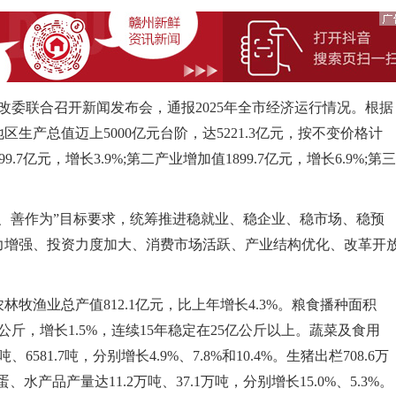
委联合召开新闻发布会，通报2025年全市经济运行情况。根据
区生产总值迈上5000亿元台阶，达5221.3亿元，按不变价格计
7亿元，增长3.9%;第二产业增加值1899.7亿元，增长6.9%;第三
善作为”目标要求，统筹推进稳就业、稳企业、稳市场、稳预
力增强、投资力度加大、消费市场活跃、产业结构优化、改革开
渔业总产值812.1亿元，比上年增长4.3%。粮食播种面积
.3亿公斤，增长1.5%，连续15年稳定在25亿公斤以上。蔬菜及食用
6581.7吨，分别增长4.9%、7.8%和10.4%。生猪出栏708.6万
蛋、水产品产量达11.2万吨、37.1万吨，分别增长15.0%、5.3%。