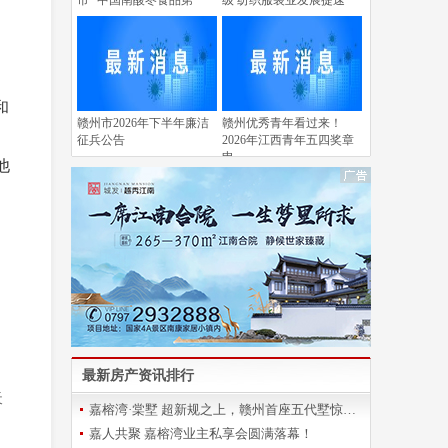
市 “中国南酸枣食品第
级 纺织服装业发展提速
和
赣州市2026年下半年廉洁
赣州优秀青年看过来！
征兵公告
2026年江西青年五四奖章
申
他
，
，
最新房产资讯排行
天
嘉榕湾·棠墅 超新规之上，赣州首座五代墅惊艳登场
嘉人共聚 嘉榕湾业主私享会圆满落幕！