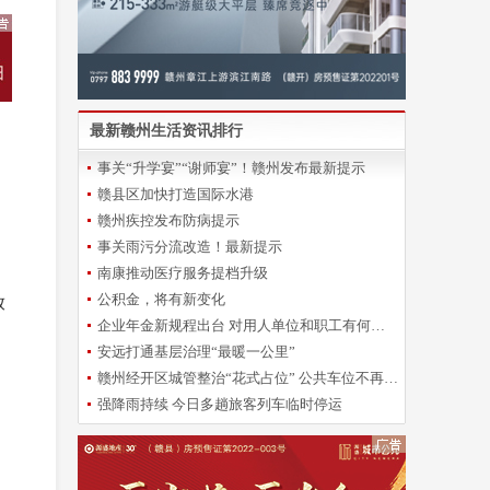
最新赣州生活资讯排行
事关“升学宴”“谢师宴”！赣州发布最新提示
赣县区加快打造国际水港
赣州疾控发布防病提示
事关雨污分流改造！最新提示
南康推动医疗服务提档升级
公积金，将有新变化
放
企业年金新规程出台 对用人单位和职工有何影响？
安远打通基层治理“最暖一公里”
赣州经开区城管整治“花式占位” 公共车位不再“一位难求”
强降雨持续 今日多趟旅客列车临时停运