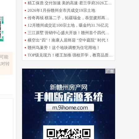
精工保质 交付加速 美的高速·君兰学府2026工程誓师大会圆满举办
2026年1月份赣州全市共成交19宗土地
传奇再续 棋落二子，拓疆瑞金，恭贺虞邦再摘新地！
12月赣州成交近100宗土地，吸金约31.76亿元
三江原墅 营销中心盛大开放！赣州首个四代洋房倾城亮相
横空出“四”！南康人居终迎 “空中庭院” 时代！
赣州鸟巢旁！这个地块调整为住宅用地！
TOP级兑现力！楼王加推 强校开学，教育品质再升级！
容可能
站对转