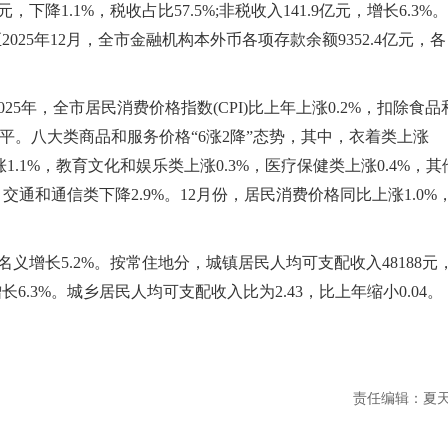
，下降1.1%，税收占比57.5%;非税收入141.9亿元，增长6.3%。
至2025年12月，全市金融机构本外币各项存款余额9352.4亿元，各
年，全市居民消费价格指数(CPI)比上年上涨0.2%，扣除食品
持平。八大类商品和服务价格“6涨2降”态势，其中，衣着类上涨
涨1.1%，教育文化和娱乐类上涨0.3%，医疗保健类上涨0.4%，其
%，交通和通信类下降2.9%。12月份，居民消费价格同比上涨1.0%
义增长5.2%。按常住地分，城镇居民人均可支配收入48188元
增长6.3%。城乡居民人均可支配收入比为2.43，比上年缩小0.04。
责任编辑：夏