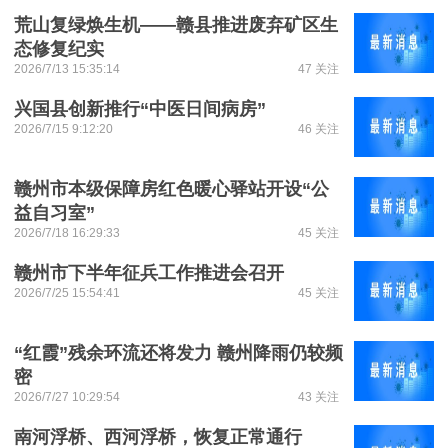
荒山复绿焕生机——赣县推进废弃矿区生
态修复纪实
2026/7/13 15:35:14
47 关注
兴国县创新推行“中医日间病房”
2026/7/15 9:12:20
46 关注
赣州市本级保障房红色暖心驿站开设“公
益自习室”
2026/7/18 16:29:33
45 关注
赣州市下半年征兵工作推进会召开
2026/7/25 15:54:41
45 关注
“红霞”残余环流还将发力 赣州降雨仍较频
密
2026/7/27 10:29:54
43 关注
南河浮桥、西河浮桥，恢复正常通行