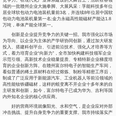
竞争力。在现代化产业体系建设的大舞台上，活跃在各领
域的一批赣州企业大施拳脚、大展风采：孚能科技多年位
居全球软包动力电池装机量前3名，并连续8年位居中国软
包动力电池装机量第一名;金力永磁高性能磁材产能达1.8
万吨，单体产能全球第一。
创新是企业提升竞争力的关键一招。我市强化以市场
为导向、以企业为主体的产学研协同创新，通过加大研发
投入、搭建科创平台、引进前沿技术、强化人才培养等方
式，着力培育企业“向新力”，全市加快构建科技领军企业
示范引领、高新技术企业稳量提质、专精特新企业梯度培
育的企业创新方阵。在赣州富尔特电子的智能生产车间，
看似普通的稀土原材料在经过熔炼、制粉等精密工序后，
制成了广泛应用于新能源汽车、工业机器人等前沿领域的
高性能钕铁硼磁材，这样的蜕变离不开企业十多年来的自
主研发和创新，如今，富尔特电子已成为华为、吉利等国
内外知名企业的核心供应商。
好的营商环境就像阳光、水和空气，是企业应对外部
冲击挑战、提升自身竞争力的重要支撑。我市持续落实产