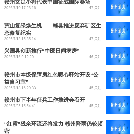
赣州女足小将代表中国征战国际赛场
2026/7/10 17:23:16
47 关注
荒山复绿焕生机——赣县推进废弃矿区生
态修复纪实
2026/7/13 15:35:14
47 关注
兴国县创新推行“中医日间病房”
2026/7/15 9:12:20
46 关注
赣州市本级保障房红色暖心驿站开设“公
益自习室”
2026/7/18 16:29:33
45 关注
赣州市下半年征兵工作推进会召开
2026/7/25 15:54:41
45 关注
“红霞”残余环流还将发力 赣州降雨仍较频
密