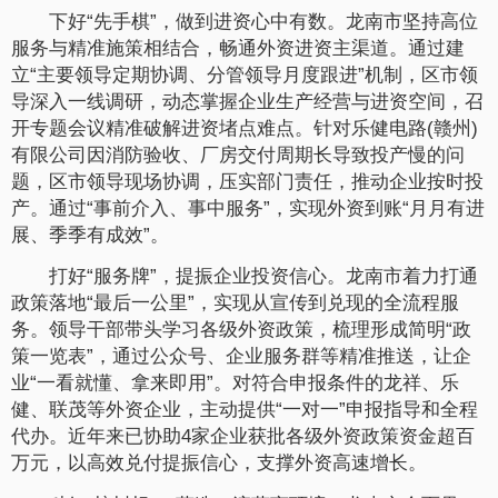
下好“先手棋”，做到进资心中有数。龙南市坚持高位
服务与精准施策相结合，畅通外资进资主渠道。通过建
立“主要领导定期协调、分管领导月度跟进”机制，区市领
导深入一线调研，动态掌握企业生产经营与进资空间，召
开专题会议精准破解进资堵点难点。针对乐健电路(赣州)
有限公司因消防验收、厂房交付周期长导致投产慢的问
题，区市领导现场协调，压实部门责任，推动企业按时投
产。通过“事前介入、事中服务”，实现外资到账“月月有进
展、季季有成效”。
打好“服务牌”，提振企业投资信心。龙南市着力打通
政策落地“最后一公里”，实现从宣传到兑现的全流程服
务。领导干部带头学习各级外资政策，梳理形成简明“政
策一览表”，通过公众号、企业服务群等精准推送，让企
业“一看就懂、拿来即用”。对符合申报条件的龙祥、乐
健、联茂等外资企业，主动提供“一对一”申报指导和全程
代办。近年来已协助4家企业获批各级外资政策资金超百
万元，以高效兑付提振信心，支撑外资高速增长。