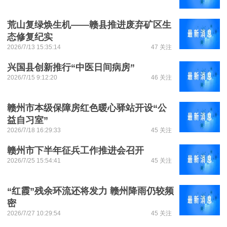
荒山复绿焕生机——赣县推进废弃矿区生
态修复纪实
2026/7/13 15:35:14
47 关注
兴国县创新推行“中医日间病房”
2026/7/15 9:12:20
46 关注
赣州市本级保障房红色暖心驿站开设“公
益自习室”
2026/7/18 16:29:33
45 关注
赣州市下半年征兵工作推进会召开
2026/7/25 15:54:41
45 关注
“红霞”残余环流还将发力 赣州降雨仍较频
密
2026/7/27 10:29:54
45 关注