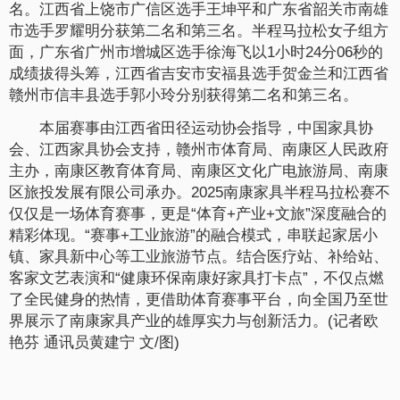
名。江西省上饶市广信区选手王坤平和广东省韶关市南雄
市选手罗耀明分获第二名和第三名。半程马拉松女子组方
面，广东省广州市增城区选手徐海飞以1小时24分06秒的
成绩拔得头筹，江西省吉安市安福县选手贺金兰和江西省
赣州市信丰县选手郭小玲分别获得第二名和第三名。
本届赛事由江西省田径运动协会指导，中国家具协
会、江西家具协会支持，赣州市体育局、南康区人民政府
主办，南康区教育体育局、南康区文化广电旅游局、南康
区旅投发展有限公司承办。2025南康家具半程马拉松赛不
仅仅是一场体育赛事，更是“体育+产业+文旅”深度融合的
精彩体现。“赛事+工业旅游”的融合模式，串联起家居小
镇、家具新中心等工业旅游节点。结合医疗站、补给站、
客家文艺表演和“健康环保南康好家具打卡点”，不仅点燃
了全民健身的热情，更借助体育赛事平台，向全国乃至世
界展示了南康家具产业的雄厚实力与创新活力。(记者欧
艳芬 通讯员黄建宁 文/图)