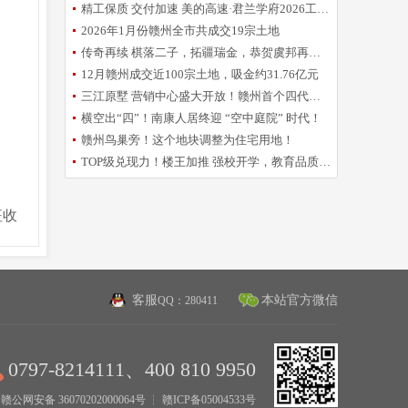
精工保质 交付加速 美的高速·君兰学府2026工程誓师大会圆满举办
2026年1月份赣州全市共成交19宗土地
传奇再续 棋落二子，拓疆瑞金，恭贺虞邦再摘新地！
12月赣州成交近100宗土地，吸金约31.76亿元
三江原墅 营销中心盛大开放！赣州首个四代洋房倾城亮相
横空出“四”！南康人居终迎 “空中庭院” 时代！
赣州鸟巢旁！这个地块调整为住宅用地！
TOP级兑现力！楼王加推 强校开学，教育品质再升级！
征收
客服
本站官方微信
QQ：280411
0797-8214111、400 810 9950
赣公网安备 36070202000064号
┆
赣ICP备05004533号