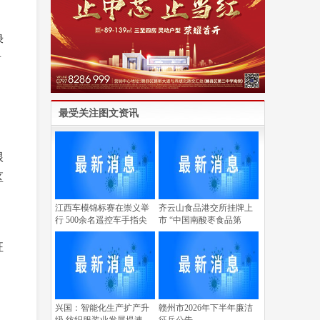
绿
首
最受关注图文资讯
根
区
江西车模锦标赛在崇义举
齐云山食品港交所挂牌上
行 500余名遥控车手指尖
市 “中国南酸枣食品第
征
兴国：智能化生产扩产升
赣州市2026年下半年廉洁