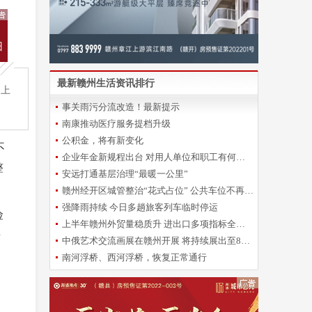
最新赣州生活资讯排行
、上
事关雨污分流改造！最新提示
南康推动医疗服务提档升级
公积金，将有新变化
不
企业年金新规程出台 对用人单位和职工有何影响？
整
安远打通基层治理“最暖一公里”
赣州经开区城管整治“花式占位” 公共车位不再“一位难求”
强降雨持续 今日多趟旅客列车临时停运
险
上半年赣州外贸量稳质升 进出口多项指标全省靠前
房
中俄艺术交流画展在赣州开展 将持续展出至8月28日
南河浮桥、西河浮桥，恢复正常通行