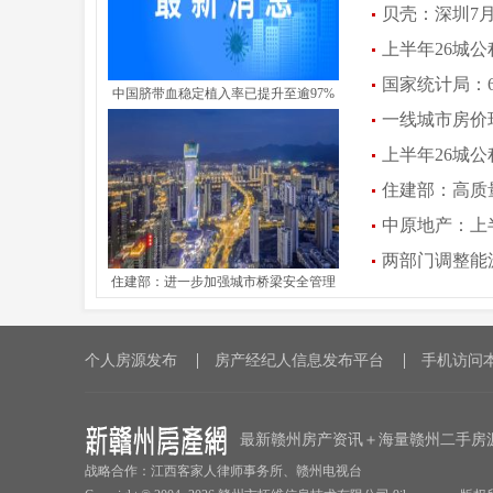
贝壳：深圳7
上半年26城公
国家统计局：
中国脐带血稳定植入率已提升至逾97%
一线城市房价
09:27:09)
上半年26城公
住建部：高质
中原地产：上半
两部门调整能源
住建部：进一步加强城市桥梁安全管理
(2026-07-28 09:32:4
个人房源发布
房产经纪人信息发布平台
手机访问
最新赣州房产资讯＋海量赣州二手房
战略合作：江西客家人律师事务所、赣州电视台