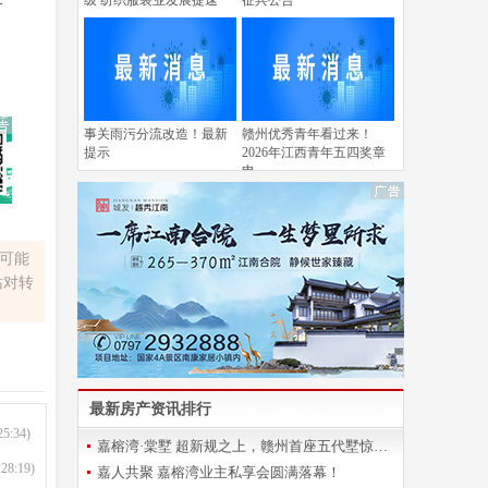
级 纺织服装业发展提速
征兵公告
一
事关雨污分流改造！最新
赣州优秀青年看过来！
提示
2026年江西青年五四奖章
申
容可能
站对转
最新房产资讯排行
25:34)
嘉榕湾·棠墅 超新规之上，赣州首座五代墅惊艳登场
:28:19)
嘉人共聚 嘉榕湾业主私享会圆满落幕！