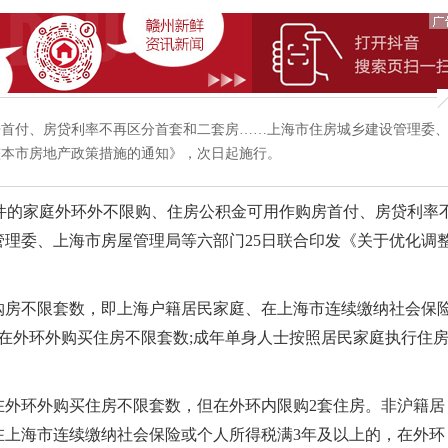
房首付、房贷利率不再区分首套和二套房……上海市住房城乡建设管理委
整本市房地产政策措施的通知》，次日起施行。
件的家庭外环外不限购、住房公积金可用作购房首付、房贷利率
理委、上海市房屋管理局等六部门25日联合印发《关于优化调
房不限套数，即上海户籍居民家庭、在上海市连续缴纳社会保
在外环外购买住房不限套数;成年单身人士按照居民家庭执行住
环外购买住房不限套数，但在外环内限购2套住房。非沪籍居
在上海市连续缴纳社会保险或个人所得税满3年及以上的，在外环