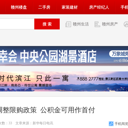
赣州楼盘
二手房
家装建材
房产经纪人
手
赣州生活
赣州房产
调整限购政策 公积金可用作首付
览次数：
33
文章来源：新华每日电讯
手机阅