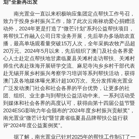
划”全新再出发
南光置业一直以来积极响应集团定点帮扶工作号召，
致力于投身乡村振兴工作，除了此次云南禄劝爱心捐赠活
动外，2024年更是打造了“微芒计划”系列公益帮扶项目，
将帮扶工作融入公司日常业务开展，先后举办多场助农直
播，最高单场观看量突破15万人次，全年采购农牧产品超
20万元。2024年5月以来，先后组织了澳门及社会各界爱
心人士赴定点帮扶地甘肃临夏县关滩村走访帮扶、关滩村
师生代表赴珠海开展研学交流、麻尼寺沟乡乡村干部代表
赴无锡开展乡村振兴考察学习培训等系列帮扶活动，获得
澳门及各地媒体曝光累计超100万次。充分发挥南光置业
广泛发动澳门社会和社会各界的平台优势，让更多的社
团、组织、业主参与到帮扶公益活动中来。一系列活动受
到媒体和社会各界的高度认可，获得由第十四届公益节暨
2024ESG影响力年会颁布的“2024年度乡村振兴贡献奖”，
南光置业“微芒计划”暨甘肃省临夏县品牌帮扶公益行获
评“2024年度公益案例奖”。
据了解，南光置业已针对2025年的帮扶工作制订了一