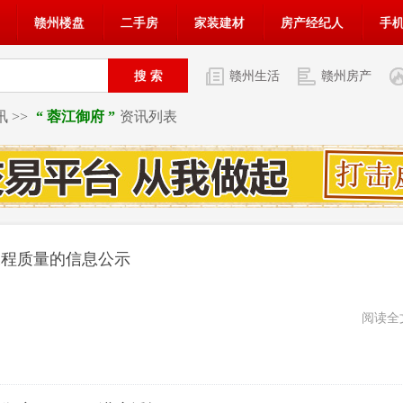
赣州楼盘
二手房
家装建材
房产经纪人
手
赣州生活
赣州房产
 >>
“ 蓉江御府 ”
资讯列表
工程质量的信息公示
阅读全