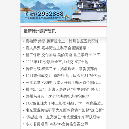
最新赣州房产资讯
嘉榕湾·棠墅 超新规之上，赣州首座五代墅惊艳登场
嘉人共聚 嘉榕湾业主私享会圆满落幕！
精工保质 交付加速 美的高速·君兰学府2026工程誓师大会圆满举办
2026年1月份赣州全市共成交19宗土地
传奇再续 棋落二子，拓疆瑞金，恭贺虞邦再摘新地！
12月赣州成交近100宗土地，吸金约31.76亿元
三江原墅 营销中心盛大开放！赣州首个四代洋房倾城亮相
横空出“四”！南康人居终迎 “空中庭院” 时代！
赣州鸟巢旁！这个地块调整为住宅用地！
TOP级兑现力！楼王加推 强校开学，教育品质再升级！
南光置业跨域研学为东西教育协作架起“连心桥”
“跨越山海，点亮微芒”南光置业华东帮扶研学圆满收官
东方君庭项目1#楼205套价格备案公示