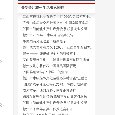
最受关注赣州生活资讯排行
江西车模锦标赛在崇义举行 500余名遥控车手指尖“飙车”
文»
齐云山食品港交所挂牌上市 “中国南酸枣食品第一股”诞生
兴国：智能化生产扩产升级 纺织服装业发展提速
赣州市2026年下半年廉洁征兵公告
事关雨污分流改造！最新提示
赣州优秀青年看过来！2026年江西青年五四奖章申报开始啦~
赣州一公司违规处理个人信息被查！
荒山复绿焕生机——赣县推进废弃矿区生态修复纪实
文»
赣州女足小将代表中国征战国际赛场
兴国县创新推行“中医日间病房”
赣州市本级保障房红色暖心驿站开设“公益自习室”
“红霞”残余环流还将发力 赣州降雨仍较频密
南河浮桥、西河浮桥，恢复正常通行
跨域保护野生动植物 赣粤交界两县签订联防联控协议
兴国：智能化生产扩产升级 纺织服装业发展提速
文»
赣州市下半年征兵工作推进会召开