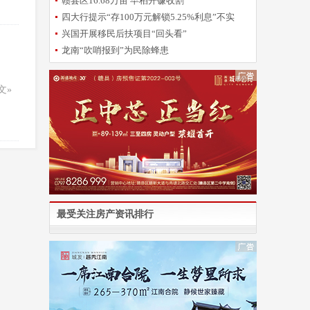
赣县区16.68万亩 早稻开镰收割
四大行提示“存100万元解锁5.25%利息”不实
兴国开展移民后扶项目“回头看”
龙南“吹哨报到”为民除蜂患
文»
最受关注房产资讯排行