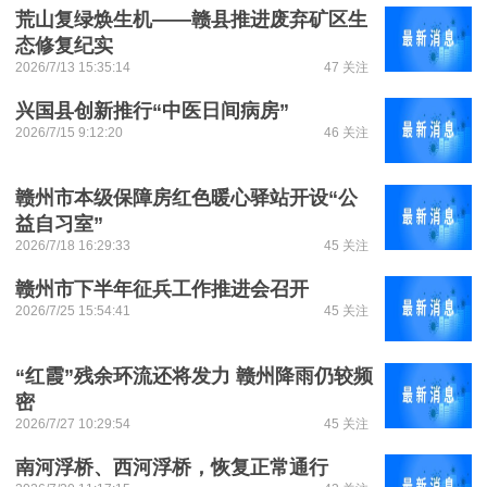
荒山复绿焕生机——赣县推进废弃矿区生
态修复纪实
2026/7/13 15:35:14
47 关注
兴国县创新推行“中医日间病房”
2026/7/15 9:12:20
46 关注
赣州市本级保障房红色暖心驿站开设“公
益自习室”
2026/7/18 16:29:33
45 关注
赣州市下半年征兵工作推进会召开
2026/7/25 15:54:41
45 关注
“红霞”残余环流还将发力 赣州降雨仍较频
密
2026/7/27 10:29:54
45 关注
南河浮桥、西河浮桥，恢复正常通行