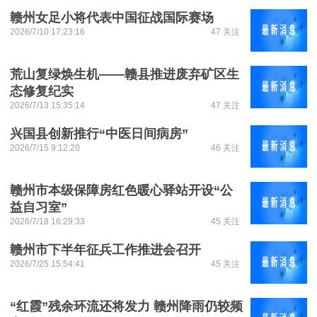
赣州女足小将代表中国征战国际赛场
2026/7/10 17:23:16
47 关注
荒山复绿焕生机——赣县推进废弃矿区生
态修复纪实
2026/7/13 15:35:14
47 关注
兴国县创新推行“中医日间病房”
2026/7/15 9:12:20
46 关注
赣州市本级保障房红色暖心驿站开设“公
益自习室”
2026/7/18 16:29:33
45 关注
赣州市下半年征兵工作推进会召开
2026/7/25 15:54:41
45 关注
“红霞”残余环流还将发力 赣州降雨仍较频