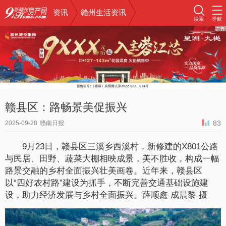
资讯
赣州生活资讯
搜索
导航
赣县区：路畅景美促振兴
83
2025-09-28
赣南日报
9月23日，赣县区三溪乡西溪村，新修建的X801公路
与民居、田野、蔬菜大棚相映成景，美不胜收，构成一幅
路景交融的乡村全面振兴壮美画卷。近年来，赣县区
以“四好农村路”建设为抓手，不断完善交通基础设施建
设，助力经济发展与乡村全面振兴。薛顺鑫 成晨黎 摄