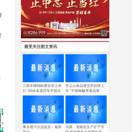
异
提
最受关注图文资讯
天
江西车模锦标赛在崇义举
齐云山食品港交所挂牌上
行 500余名遥控车手指尖
市 “中国南酸枣食品第
事关雨污分流改造！最新
兴国：智能化生产扩产升