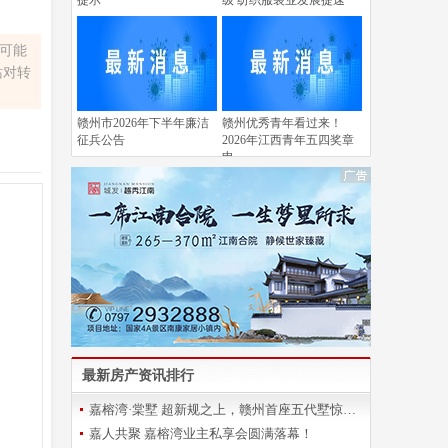
提示
级 纺织服装业发展提速
容可能
站对转
赣州市2026年下半年廉洁
赣州优秀青年看过来！
征兵公告
2026年江西青年五四奖章
申
最新房产资讯排行
嘉榕湾·棠墅 超新规之上，赣州首座五代墅惊艳登场
嘉人共聚 嘉榕湾业主私享会圆满落幕！