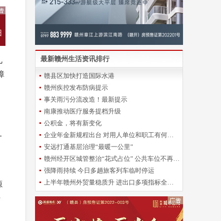
最新赣州生活资讯排行
九
障
赣县区加快打造国际水港
赣州疾控发布防病提示
事关雨污分流改造！最新提示
南康推动医疗服务提档升级
公积金，将有新变化
企业年金新规程出台 对用人单位和职工有何影响？
一
安远打通基层治理“最暖一公里”
》
赣州经开区城管整治“花式占位” 公共车位不再“一位难求”
强降雨持续 今日多趟旅客列车临时停运
上半年赣州外贸量稳质升 进出口多项指标全省靠前
源
行