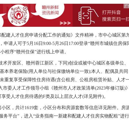
配建人才住房申请分配工作的通知》文件精神，市中心城区第
人可于5月16日9:00-5月26日17:00登录“赣州市城镇住房保
m/)”或微信小程序“赣州住保”进行线上申请。
术开发区、赣州蓉江新区，下同)创业或被中心城区各级单位、
基本养老保险(用人单位与社保缴纳单位一致);本人、配偶及共同
，未重复享受保障性住房待遇(含公租房、公租房租赁补贴、人才
市委人才工作领导小组《赣州市人才政策清单(2023年修订版)
享受人才住房待遇的F类及以上层次人才(详见附件)。
区，共计1619套，小区分布和房源套数等信息详见附件。房
服务平台”，进入“业务指南一新建和配建人才住房实物配租”进