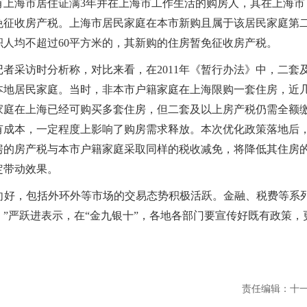
海市居住证满3年并在上海市工作生活的购房人，其在上海市
免征收房产税。上海市居民家庭在本市新购且属于该居民家庭第
人均不超过60平方米的，其新购的住房暂免征收房产税。
采访时分析称，对比来看，在2011年《暂行办法》中，二套
本地居民家庭。当时，非本市户籍家庭在上海限购一套住房，近
家庭在上海已经可购买多套住房，但二套及以上房产税仍需全额
有成本，一定程度上影响了购房需求释放。本次优化政策落地后
房的房产税与本市户籍家庭采取同样的税收减免，将降低其住房
定带动效果。
向好，包括外环外等市场的交易态势积极活跃。金融、税费等系
”严跃进表示，在“金九银十”，各地各部门要宣传好既有政策，
责任编辑：十