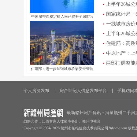
上半年26城公
国家统计局：
中国脐带血稳定植入率已提升至逾97%
一线城市房价
09:27:09)
上半年26城公
住建部：高质
中原地产：上半
两部门调整能源
住建部：进一步加强城市桥梁安全管理
(2026-07-28 09:32:4
个人房源发布
房产经纪人信息发布平台
手机访问
最新赣州房产资讯＋海量赣州二手房
战略合作：江西客家人律师事务所、赣州电视台
Copyright © 2004-
2026 赣州市拓维信息技术有限公司 9ihome.com 