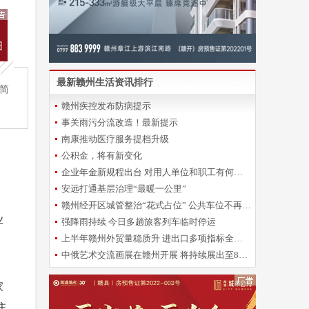
最新赣州生活资讯排行
简
赣州疾控发布防病提示
事关雨污分流改造！最新提示
南康推动医疗服务提档升级
公积金，将有新变化
企业年金新规程出台 对用人单位和职工有何影响？
安远打通基层治理“最暖一公里”
赣州经开区城管整治“花式占位” 公共车位不再“一位难求”
业
强降雨持续 今日多趟旅客列车临时停运
上半年赣州外贸量稳质升 进出口多项指标全省靠前
中俄艺术交流画展在赣州开展 将持续展出至8月28日
家
住