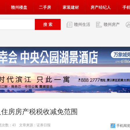
赣州楼盘
二手房
家装建材
房产经纪人
手
赣州生活
赣州房产
人住房房产税税收减免范围
浏览次数：
43
文章来源：证券日报
手机阅