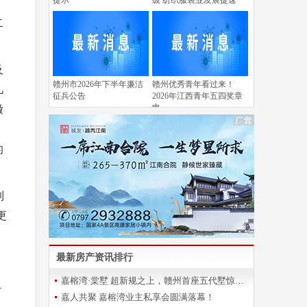
提示
级 纺织服装业发展提速
二
及
赣州市2026年下半年廉洁
赣州优秀青年看过来！
几
征兵公告
2026年江西青年五四奖章
申
缴
，
的
列
更
最新房产资讯排行
嘉榕湾·棠墅 超新规之上，赣州首座五代墅惊艳登场
一
嘉人共聚 嘉榕湾业主私享会圆满落幕！