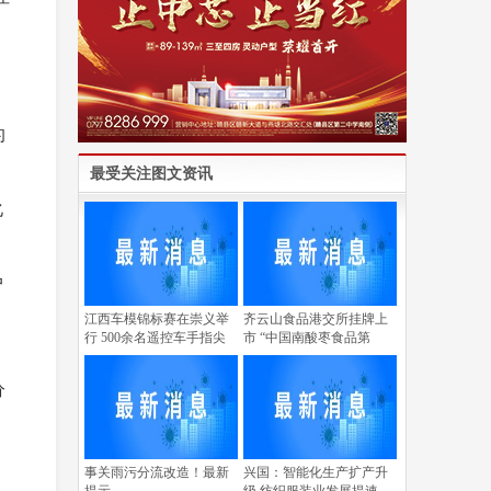
的
最受关注图文资讯
化
户
江西车模锦标赛在崇义举
齐云山食品港交所挂牌上
行 500余名遥控车手指尖
市 “中国南酸枣食品第
分
事关雨污分流改造！最新
兴国：智能化生产扩产升