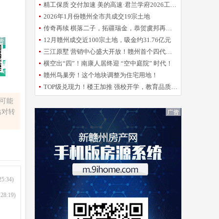
精工保质 交付加速 美的高速·君兰学府2026工程誓师大会圆满举办
2026年1月份赣州全市共成交19宗土地
传奇再续 棋落二子，拓疆瑞金，恭贺虞邦再摘新地！
12月赣州成交近100宗土地，吸金约31.76亿元
三江原墅 营销中心盛大开放！赣州首个四代洋房倾城亮相
横空出“四”！南康人居终迎 “空中庭院” 时代！
赣州鸟巢旁！这个地块调整为住宅用地！
TOP级兑现力！楼王加推 强校开学，教育品质再升级！
容可能
站对转
25:34)
:28:19)