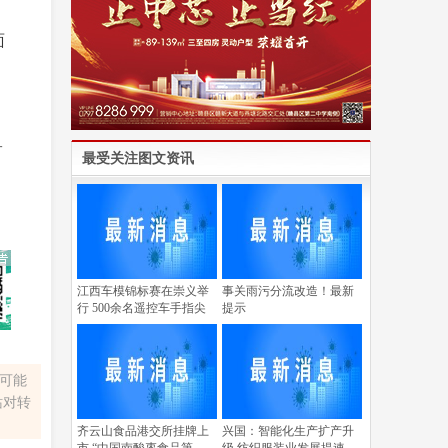
面
一
最受关注图文资讯
江西车模锦标赛在崇义举
事关雨污分流改造！最新
行 500余名遥控车手指尖
提示
容可能
站对转
齐云山食品港交所挂牌上
兴国：智能化生产扩产升