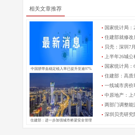
相关文章推荐
国家统计局：20
住建部就修改
贝壳：深圳7
上半年26城公
国家统计局：
中国脐带血稳定植入率已提升至逾97%
住建部：高质
09:27:09)
一线城市房价
中原地产：上半
两部门调整能源
深圳贝壳研究院
(2026-07-28 09:32:4
住建部：进一步加强城市桥梁安全管理