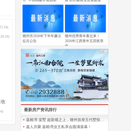
市 “中国南酸枣食品第
级 纺织服装业发展提速
25:34)
赣州市2026年下半年廉洁
赣州优秀青年看过来！
:28:19)
征兵公告
2026年江西青年五四奖章
申
征收
最新房产资讯排行
54)
嘉榕湾·棠墅 超新规之上，赣州首座五代墅惊艳登场
嘉人共聚 嘉榕湾业主私享会圆满落幕！