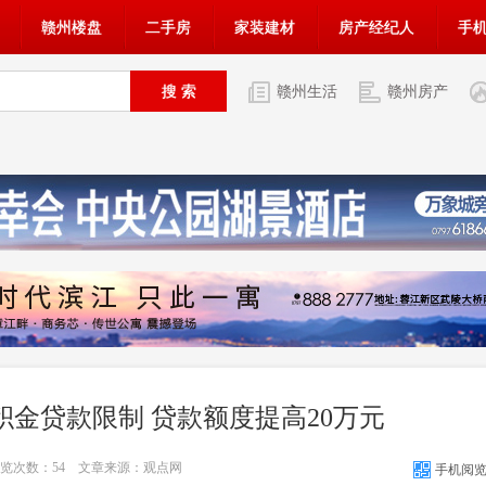
赣州楼盘
二手房
家装建材
房产经纪人
手
赣州生活
赣州房产
金贷款限制 贷款额度提高20万元
 浏览次数：
54
文章来源：观点网
手机阅