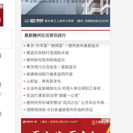
最新赣州生活资讯排行
事关“升学宴”“谢师宴”！赣州发布最新提示
赣县区加快打造国际水港
通
赣州疾控发布防病提示
事关雨污分流改造！最新提示
南康推动医疗服务提档升级
公积金，将有新变化
房
企业年金新规程出台 对用人单位和职工有何影响？
上
安远打通基层治理“最暖一公里”
赣州经开区城管整治“花式占位” 公共车位不再“一位难求”
强降雨持续 今日多趟旅客列车临时停运
他