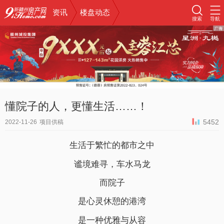
资讯
楼盘动态
搜索
导航
懂院子的人，更懂生活……！
5452
2022-11-26
项目供稿
生活于繁忙的都市之中
谧境难寻，车水马龙
而院子
是心灵休憩的港湾
是一种优雅与从容