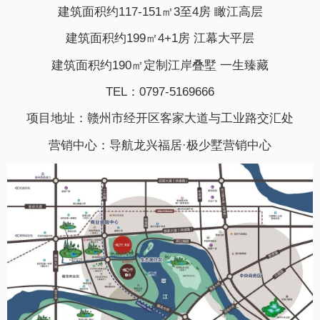
建筑面积约117-151㎡3至4房 瞰江高层
建筑面积约199㎡4+1房 江幕大平层
建筑面积约190㎡定制江岸叠墅 一生臻藏
TEL：0797-5169666
项目地址：赣州市经开区客家大道与工业路交汇处
营销中心：导航龙兴福居·极少墅营销中心