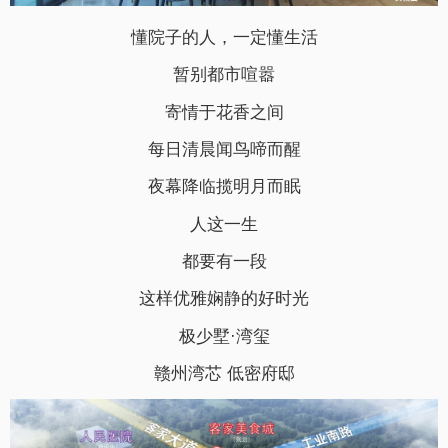
懂院子的人，一定懂生活
暂别都市喧嚣
寄情于花香之间
每日清晨闻鸟啼而醒
夜幕降临揽明月而眠
人这一生
都要有一段
这样优雅娴静的好时光
极少墅·湾玺
赣州湾芯 低密府邸