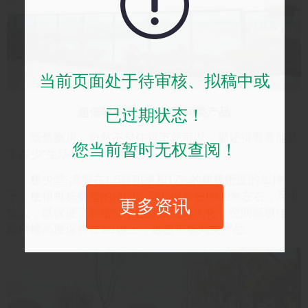
当前页面处于待审核、拟稿中或
已过期状态！
超低容积率，“吊打”同类产品
既然换房，自然不是住得下就可以，那还得看看能装
您当前暂时无权查阅！
下多少“生活”。
极少墅·湾玺在1.5容积率和17%的建筑密度的加持
下，使得每栋叠墅的楼间距都能保持在约30米左右，尺度
更多资讯
惊人，既保证了私密性，也让庭院最大化，空间感极佳。
跟楼幢高度保持在1:1以上，远超市场同类产品。