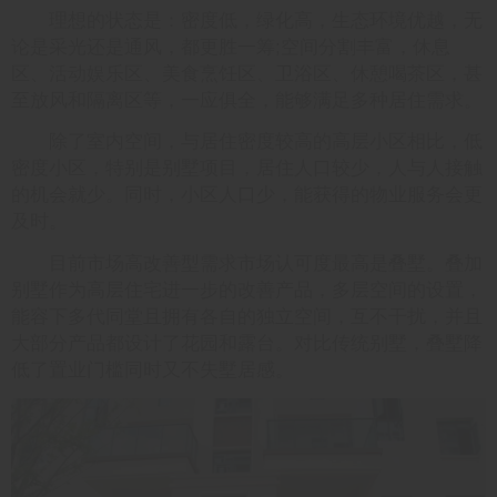
理想的状态是：密度低，绿化高，生态环境优越，无
论是采光还是通风，都更胜一筹;空间分割丰富，休息
区、活动娱乐区、美食烹饪区、卫浴区、休憩喝茶区，甚
至放风和隔离区等，一应俱全，能够满足多种居住需求。
除了室内空间，与居住密度较高的高层小区相比，低
密度小区，特别是别墅项目，居住人口较少，人与人接触
的机会就少。同时，小区人口少，能获得的物业服务会更
及时。
目前市场高改善型需求市场认可度最高是叠墅。叠加
别墅作为高层住宅进一步的改善产品，多层空间的设置，
能容下多代同堂且拥有各自的独立空间，互不干扰，并且
大部分产品都设计了花园和露台。对比传统别墅，叠墅降
低了置业门槛同时又不失墅居感。