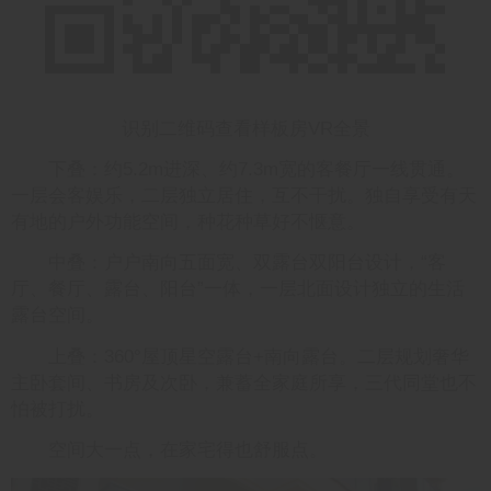
识别二维码查看样板房VR全景
下叠：约5.2m进深、约7.3m宽的客餐厅一线贯通。
一层会客娱乐，二层独立居住，互不干扰。独自享受有天
有地的户外功能空间，种花种草好不惬意。
中叠：户户南向五面宽、双露台双阳台设计，“客
厅、餐厅、露台、阳台”一体，一层北面设计独立的生活
露台空间。
上叠：360°屋顶星空露台+南向露台。二层规划奢华
主卧套间、书房及次卧，兼蓄全家庭所享，三代同堂也不
怕被打扰。
空间大一点，在家宅得也舒服点。