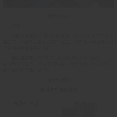
配套示意图
结语
这段时间很多人晒出自家菜园，让住在大平层的豪宅
业主们，开始羡慕起住在叠墅业主。未来高端购房者可能
会更倾向于低密度的叠墅。
低密度的极少墅·湾玺，不仅意味着更高的隐私，而
且活动空间更大，可以养花种菜，排解无聊。这样的叠
墅，你确定不来一套吗?
极少墅·湾玺
赣州湾芯 低密府邸