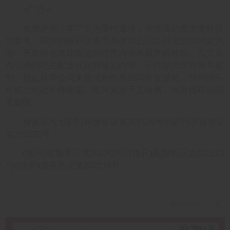
<广告>
免责声明：本广告为要约邀请，所涉及的图文资料仅
供参考，双方的权利义务等具体以合同及补充协议约定为
准，开发商在法律规定的范围内保有最终解释权。凡文章
内引用的相关配套及政府规划内容，不排除因政府相关规
划、规定及本公司未能控制的原因而发生变化，我司因不
可抗力对此不作承诺。图片来源于互联网，如有侵权请联
系删除。
预售证号:(赣开)房预售证第202126号/(赣开)房预售证
第202132号
(赣开)房预售证第202202号/(赣开)房预售证第202218
号/(赣开)房预售证第202219号
责任编辑：二六