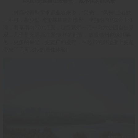
PART无遮挡江景叠墅，藏不住的好风景
对高改善型需求置业者来说，“采光”、“风光”二者缺
一不可，极少墅·湾玺栋栋南向瞰景，坐拥南向约2公里江
湾，奢享南向270°江景，项目紧邻一江一岛六公园自然景
观，几乎是无遮挡江景!这样的配置，放眼赣州也极其罕
见，更多的采光，更宽广的视野，在起居的舒适度上更是
带来了无可比拟的居住体验!