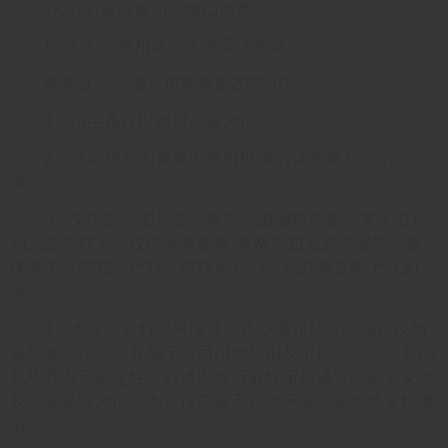
开发商:蓝湾集团、峰山地产
项目地址:赣州章江上游滨江南路
预售证号：赣开房预售第2022-01号
1、招生条件以政府公告为准
2、意向规划图最终以政府批准的详细规划公示为
准。
3、文中部分图片源于网络，因编辑需要，文字图片
间无必然联系，仅供读者参考;本网页如无意中侵犯了媒
体或个人的知识产权，请联系我们，我方将立即予以删
除。
4、本宣传资料中对项目周边交通和环境的描述仅为
提供相关信息，非属于公司用地范围及可控范围，所有信
息均具有不确定性，具体以政府最终审核通过的规划文件
及实际呈现为准，本宣传广告不视为开发商要约或要约邀
请。