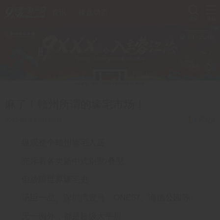
资讯
楼盘动态
搜索
导航
麻了！赣州所谓的壕宅市场！
5326
2022-02-24
项目供稿
纵观整个赣州壕宅人居
充斥着各类新中式别墅/叠墅
但放眼世界壕宅史
汤臣一品、深圳湾壹号、ONE57、海德公园等
无一例外，都是超级大平层