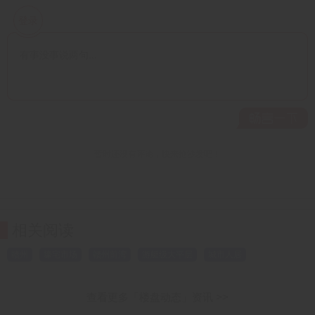
相关阅读
赣州
壕宅市场
赣州前湾
游艇级大平层
城市人居
查看更多「楼盘动态」资讯 >>