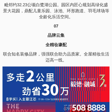
毗邻约32.23公顷白鹭湖公园。园区内匠心规划高绿化盛
景大花园，鼎配儿童乐园、泳池、环形跑道、羽毛球场等
全龄化乐活空间。
07
品牌云集
全精妆壕配
联合知名装修品牌，强强联合助力品质家。全屋精妆生活
迈高一线。